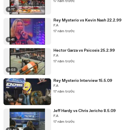
17 năm trước
6:17
Rey Mysterio vs Kevin Nash 22.2.99
F.A
17 năm trước
8:41
Hector Garza vs Psicosis 25.2.99
F.A
17 năm trước
8:03
Rey Mysterio Interview 15.5.09
F.A
17 năm trước
1:11
Jeff Hardy vs Chris Jericho 8.5.09
F.A
17 năm trước