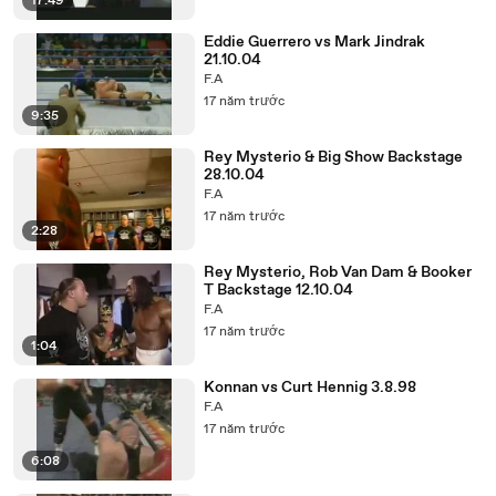
17:49
Eddie Guerrero vs Mark Jindrak
21.10.04
F.A
17 năm trước
9:35
Rey Mysterio & Big Show Backstage
28.10.04
F.A
17 năm trước
2:28
Rey Mysterio, Rob Van Dam & Booker
T Backstage 12.10.04
F.A
17 năm trước
1:04
Konnan vs Curt Hennig 3.8.98
F.A
17 năm trước
6:08