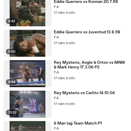
Eddie Guerrero vs Konnan 20.7.98
F.A
17 năm trước
8:42
Eddie Guerrero vs Juventud 13.8.98
F.A
17 năm trước
5:50
Rey Mysterio, Angle & Orton vs MNM
& Mark Henry 17.3.06 P2
F.A
17 năm trước
8:44
Rey Mysterio vs Carlito 14.10.04
F.A
17 năm trước
13:32
6 Man tag Team Match P1
F.A