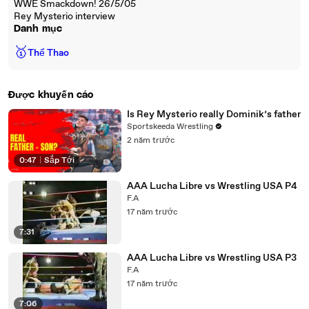
WWE Smackdown! 26/5/05
Rey Mysterio interview
Danh mục
🥇
Thể Thao
Được khuyến cáo
Is Rey Mysterio really Dominik’s father
Sportskeeda Wrestling
2 năm trước
0:47
|
Sắp Tới
AAA Lucha Libre vs Wrestling USA P4
F.A
17 năm trước
7:31
AAA Lucha Libre vs Wrestling USA P3
F.A
17 năm trước
7:06