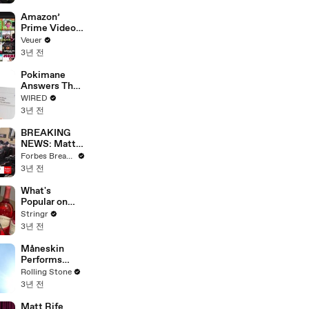
America
Amazon’
Prime Video
Will Show
Veuer
Commercials
3년 전
Starting Next
Year
Pokimane
Answers The
Web's Most
WIRED
Searched
3년 전
Questions
BREAKING
NEWS: Matt
Gaetz Tells
Forbes Breaking News
House
3년 전
Committee:
'I'm Not Going
What's
To Vote For A
Popular on
Continuing
Uber Eats?
Stringr
Resolution'
3년 전
Måneskin
Performs
"HONEY" at
Rolling Stone
MSG
3년 전
Matt Rife