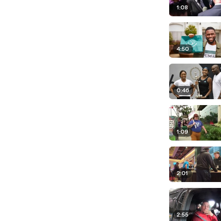
1:08
4:50
0:46
1:09
2:01
2:55