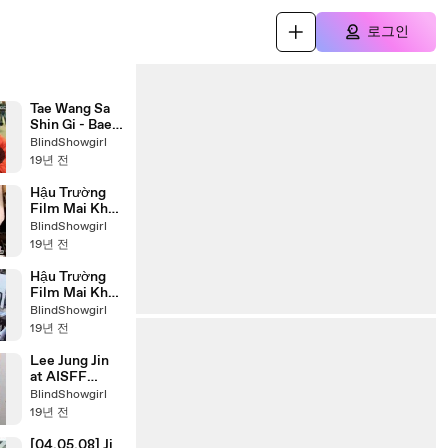
로그인
Tae Wang Sa
Shin Gi - Bae
Yong Joon
BlindShowgirl
19년 전
Hậu Trường
Film Mai Khôi
Giang Hồ
BlindShowgirl
(2008) - Part
19년 전
2
Hậu Trường
Film Mai Khôi
Giang Hồ
BlindShowgirl
(2008) - Part 1
19년 전
Lee Jung Jin
at AISFF
2007
BlindShowgirl
19년 전
[04.05.08] Ji