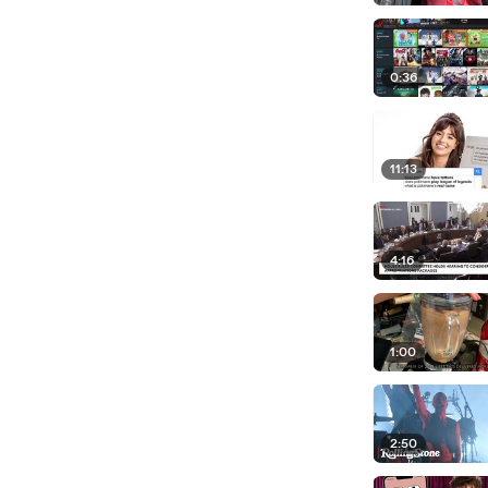
0:36
11:13
4:16
1:00
2:50