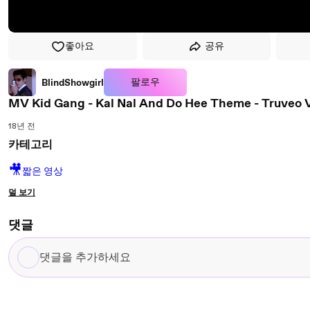
좋아요
공유
팔로우
BlindShowgirl
MV Kid Gang - Kal Nal And Do Hee Theme - Truveo 
18년 전
카테고리
🎥
짧은 영상
덜 보기
댓글
댓
글
을
추