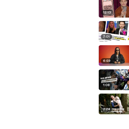
12:13
7:01
6:59
1:08
2:24