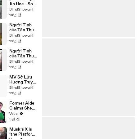
Jin Hee - Son
Ye Jin
BlindShowgirl
18년 전
Người Tình
của Tần Thuỷ
Hoàng -
BlindShowgirl
Theme song
19년 전
Người Tình
của Tần Thuỷ
Hoàng - Sub
BlindShowgirl
song
19년 전
MV Sở Lưu
Hương Truyền
Kỳ - Chu Ja
BlindShowgirl
Hyun
19년 전
Former Aide
Claims She
Was Asked to
Veuer
Make a ‘Hit
3년 전
List’ For
Trump
Musk’s X Is
‘the Platform