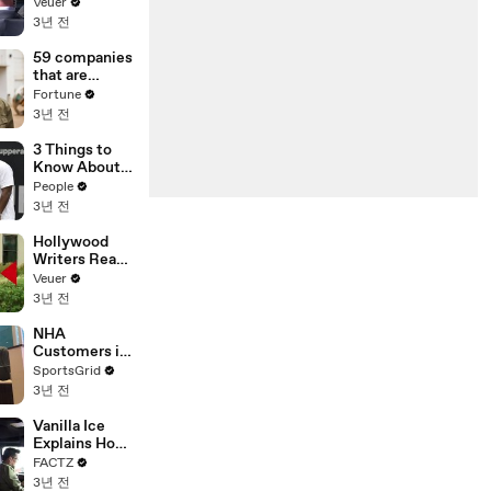
With the
Veuer
Largest Ratio
3년 전
of
Misinformatio
59 companies
n or
that are
Disinformatio
changing the
Fortune
n’ Amongst
world: From
3년 전
All Social
Tesla to
Media
Chobani
3 Things to
Platforms
Know About
Coco Gauff's
People
Parents
3년 전
Hollywood
Writers Reach
‘Tentative
Veuer
Agreement’
3년 전
With Studios
After 146 Day
NHA
Strike
Customers in
Limbo as
SportsGrid
Company
3년 전
Faces
Potential
Vanilla Ice
Merger
Explains How
the 90’s
FACTZ
Shaped
3년 전