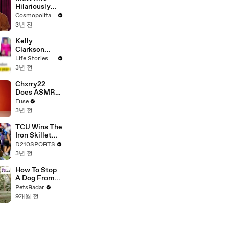
Hilariously
Roasts Your
Cosmopolitan USA
Dating
3년 전
Profiles |
Cosmopolitan
Kelly
Clarkson
Fights Back
Life Stories By Goalcast
Against
3년 전
Brandon
Blackstock In
Chxrry22
Devastating
Does ASMR
Divorce
with Matcha,
Fuse
Battle
Talks Using
3년 전
Music to
Escape &
TCU Wins The
Touring with
Iron Skillet
The Weeknd
With A 34-17
D210SPORTS
Win Over
3년 전
SMU
How To Stop
A Dog From
Jumping Up
PetsRadar
9개월 전