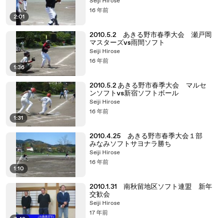
Seiji Hirose
16 年前
2:01
2010.5.2 あきる野市春季大会 瀬戸岡
マスターズvs雨間ソフト
Seiji Hirose
16 年前
1:36
2010.5.2 あきる野市春季大会 マルセ
ンソフトvs新宿ソフトボール
Seiji Hirose
16 年前
1:31
2010.4.25 あきる野市春季大会１部
みなみソフトサヨナラ勝ち
Seiji Hirose
16 年前
1:10
2010.1.31 南秋留地区ソフト連盟 新年
交歓会
Seiji Hirose
17 年前