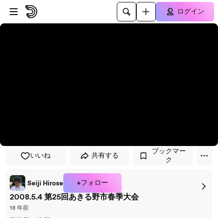
プレイヤーにスキップ
メインコンテンツにスキップ
ログイン
ブックマー
いいね
共有する
ク
+フォロー
Seiji Hirose
2008.5.4 第25回あきる野市春季大会
18 年前