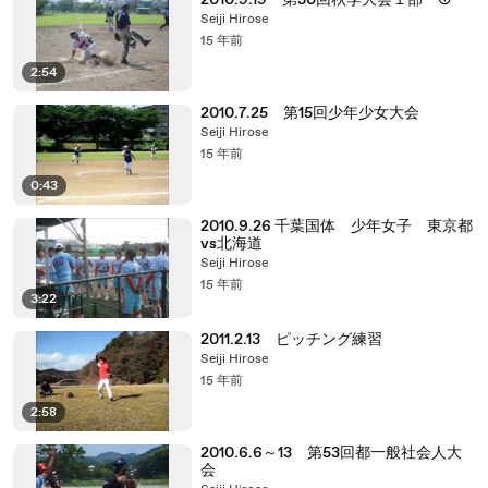
2010.9.19 第30回秋季大会１部 ①
Seiji Hirose
15 年前
2:54
2010.7.25 第15回少年少女大会
Seiji Hirose
15 年前
0:43
2010.9.26 千葉国体 少年女子 東京都
vs北海道
Seiji Hirose
15 年前
3:22
2011.2.13 ピッチング練習
Seiji Hirose
15 年前
2:58
2010.6.6～13 第53回都一般社会人大
会