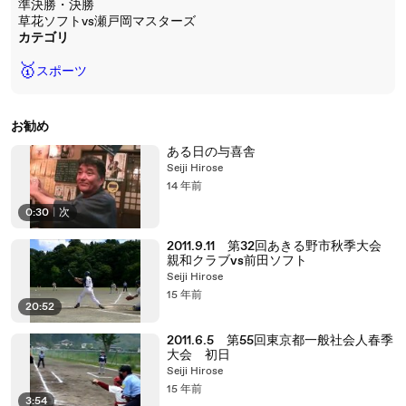
準決勝・決勝
草花ソフトvs瀬戸岡マスターズ
カテゴリ
🥇
スポーツ
お勧め
ある日の与喜舎
Seiji Hirose
14 年前
0:30
|
次
2011.9.11 第32回あきる野市秋季大会
親和クラブvs前田ソフト
Seiji Hirose
15 年前
20:52
2011.6.5 第55回東京都一般社会人春季
大会 初日
Seiji Hirose
15 年前
3:54