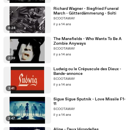
Richard Wagner - Siegfried Funeral
March - Götterdämmerung - Solti
SCOOTAWAY
il y a 14 ans
6:24
The Mansfields - Who Wants To Be A
Zombie Anyways
SCOOTAWAY
il y a 14 ans
2:39
Ludwig ou le Crépuscule des Dieux -
Bande-annonce
SCOOTAWAY
il y a 14 ans
3:41
Sigue Sigue Sputnik - Love Missile F1-
11
SCOOTAWAY
il y a 14 ans
3:47
Aline - Deux Hirondelles