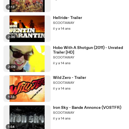
2:13
Hellride- Trailer
SCOOTAWAY
il y a 14 ans
2:35
Hobo With A Shotgun (2011) - Unrated
Trailer [HD]
SCOOTAWAY
il y a 14 ans
2:09
Wild Zero - Trailer
SCOOTAWAY
il y a 14 ans
1:33
Iron Sky - Bande Annonce (VOSTFR)
SCOOTAWAY
il y a 14 ans
1:54