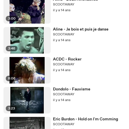
SCOOTAWAY
il y a 14 ans
3:00
Aline - Je bois et puis je danse
SCOOTAWAY
il y a 14 ans
3:46
ACDC - Rocker
SCOOTAWAY
il y a 14 ans
8:06
Dondolo - Fauvisme
SCOOTAWAY
il y a 14 ans
3:23
Eric Burdon - Hold on I'm Comming
SCOOTAWAY