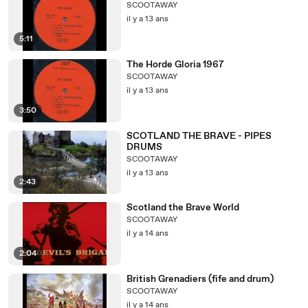
SCOOTAWAY
il y a 13 ans
5:11
The Horde Gloria 1967
SCOOTAWAY
il y a 13 ans
3:50
SCOTLAND THE BRAVE - PIPES
DRUMS
SCOOTAWAY
il y a 13 ans
2:43
Scotland the Brave World
SCOOTAWAY
il y a 14 ans
2:04
British Grenadiers (fife and drum)
SCOOTAWAY
il y a 14 ans