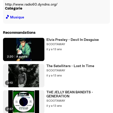
http://www.radio60.dyndns.org/
Catégorie
🎵
Musique
Recommandations
Elvis Presley - Devil In Desguise
SCOOTAWAY
il y a 13 ans
2:20
|
À suivre
The Satelliters - Lost In Time
SCOOTAWAY
il y a 13 ans
3:10
THE JELLY BEAN BANDITS -
GENERATION
SCOOTAWAY
il y a 13 ans
2:57