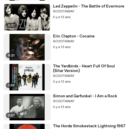
Led Zeppelin - The Battle of Evermore
SCOOTAWAY
il y a 13 ans
5:37
Eric Clapton - Cocaine
SCOOTAWAY
il y a 13 ans
6:21
The Yardbirds - Heart Full Of Soul
(Sitar Version)
SCOOTAWAY
il y a 13 ans
1:55
Simon and Garfunkel - I Am a Rock
SCOOTAWAY
il y a 13 ans
2:57
The Horde Smokestack Lightning 1967