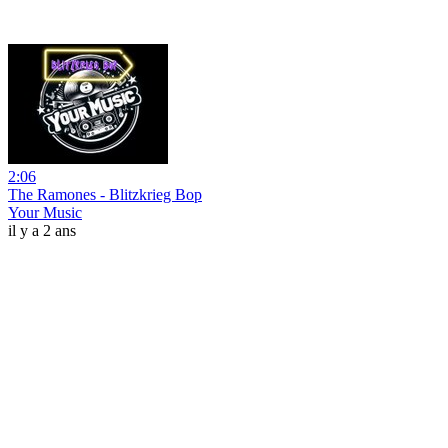
2:06
The Ramones - Blitzkrieg Bop
Your Music
il y a 2 ans