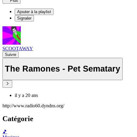
Plus
Ajouter à la playlist
Signaler
SCOOTAWAY
Suivre
The Ramones - Pet Sematary
il y a 20 ans
http://www.radio60.dyndns.org/
Catégorie
🎵