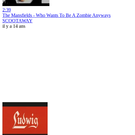
2:39
The Mansfields - Who Wants To Be A Zombie Anyways
SCOOTAWAY
il y a 14 ans