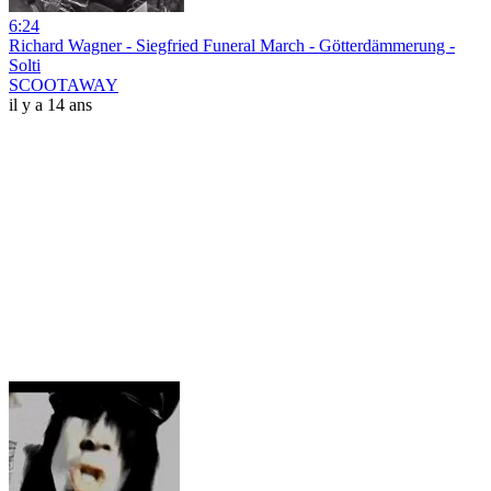
6:24
Richard Wagner - Siegfried Funeral March - Götterdämmerung -
Solti
SCOOTAWAY
il y a 14 ans