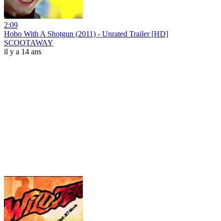
2:09
Hobo With A Shotgun (2011) - Unrated Trailer [HD]
SCOOTAWAY
il y a 14 ans