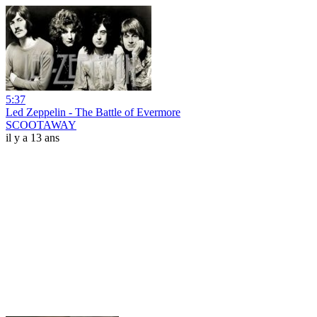
5:37
Led Zeppelin - The Battle of Evermore
SCOOTAWAY
il y a 13 ans