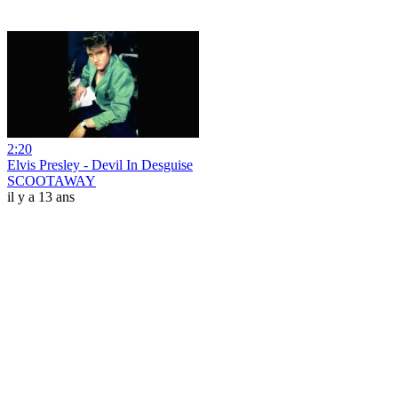
2:20
Elvis Presley - Devil In Desguise
SCOOTAWAY
il y a 13 ans