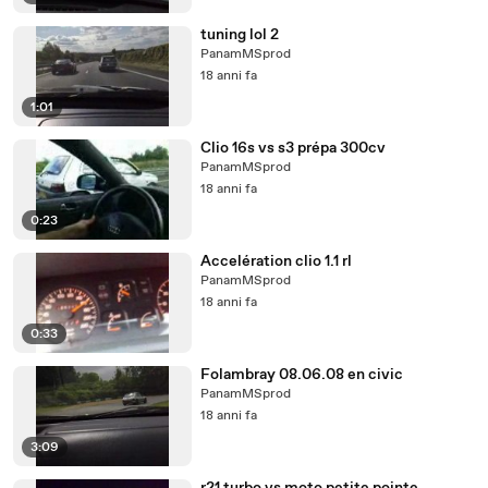
tuning lol 2
PanamMSprod
18 anni fa
1:01
Clio 16s vs s3 prépa 300cv
PanamMSprod
18 anni fa
0:23
Accelération clio 1.1 rl
PanamMSprod
18 anni fa
0:33
Folambray 08.06.08 en civic
PanamMSprod
18 anni fa
3:09