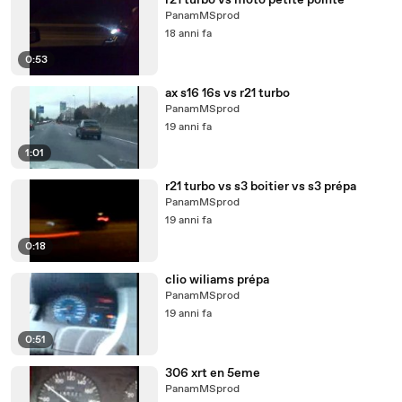
r21 turbo vs moto petite pointe
PanamMSprod
18 anni fa
0:53
ax s16 16s vs r21 turbo
PanamMSprod
19 anni fa
1:01
r21 turbo vs s3 boitier vs s3 prépa
PanamMSprod
19 anni fa
0:18
clio wiliams prépa
PanamMSprod
19 anni fa
0:51
306 xrt en 5eme
PanamMSprod