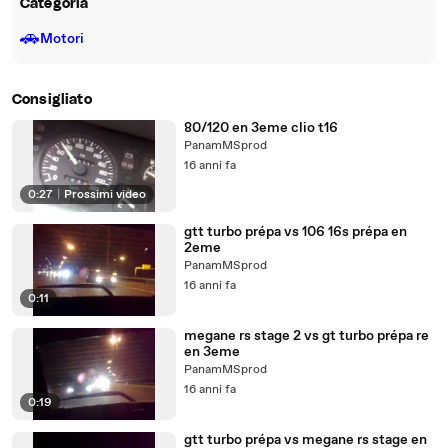
Categoria
🚗
Motori
Consigliato
80/120 en 3eme clio t16
PanamMSprod
16 anni fa
0:27
|
Prossimi video
gtt turbo prépa vs 106 16s prépa en
2eme
PanamMSprod
16 anni fa
0:11
megane rs stage 2 vs gt turbo prépa re
en 3eme
PanamMSprod
16 anni fa
0:19
gtt turbo prépa vs megane rs stage en