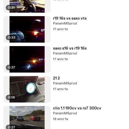
0:31
r19 16s vs saxo vts
PanamMSprod
17 anni fa
0:33
saxo s16 vs r19 16s
PanamMSprod
17 anni fa
0:37
21 2
PanamMSprod
17 anni fa
0:19
clio 1.1 190cv vs rx7 300cv
PanamMSprod
18 anni fa
0:27