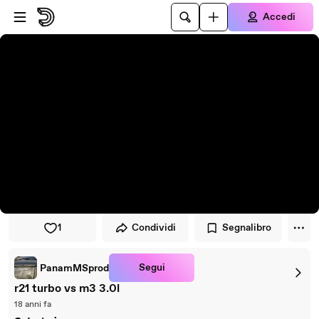
Vai al lettore
Passa al contenuto principale
Accedi
1
Condividi
Segnalibro
Segui
PanamMSprod
r21 turbo vs m3 3.0l
18 anni fa