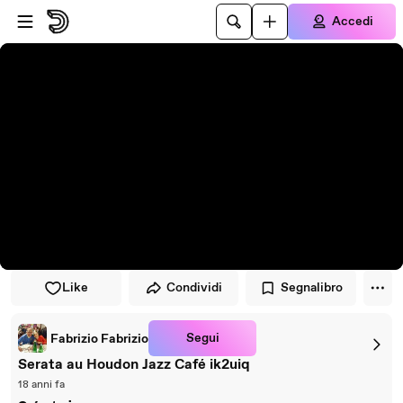
Vai al lettore
Passa al contenuto principale
Accedi
Like
Condividi
Segnalibro
Segui
Fabrizio Fabrizio
Serata au Houdon Jazz Café ik2uiq
18 anni fa