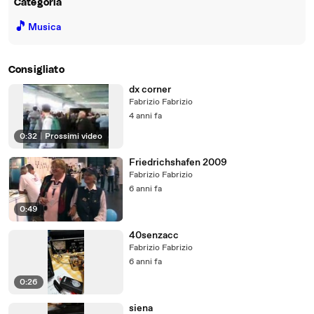
Categoria
🎵
Musica
Consigliato
dx corner
Fabrizio Fabrizio
4 anni fa
0:32
|
Prossimi video
Friedrichshafen 2009
Fabrizio Fabrizio
6 anni fa
0:49
40senzacc
Fabrizio Fabrizio
6 anni fa
0:26
siena