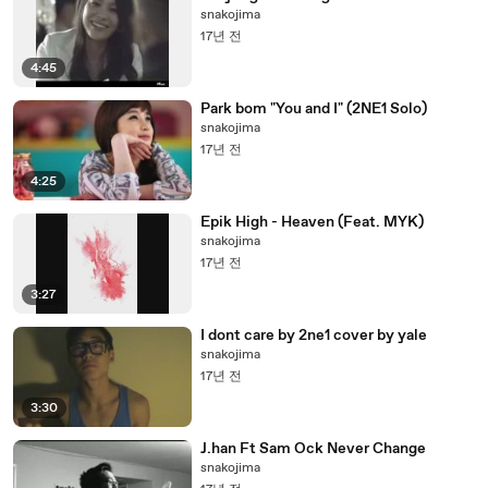
snakojima
17년 전
4:45
Park bom "You and I" (2NE1 Solo)
snakojima
17년 전
4:25
Epik High - Heaven (Feat. MYK)
snakojima
17년 전
3:27
I dont care by 2ne1 cover by yale
snakojima
17년 전
3:30
J.han Ft Sam Ock Never Change
snakojima