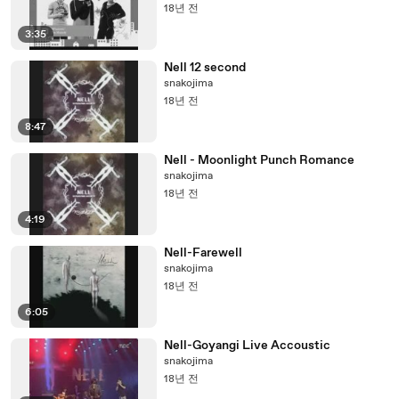
18년 전
3:35
Nell 12 second
snakojima
18년 전
8:47
Nell - Moonlight Punch Romance
snakojima
18년 전
4:19
Nell-Farewell
snakojima
18년 전
6:05
Nell-Goyangi Live Accoustic
snakojima
18년 전