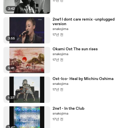
17년 전
3:42
2ne1 I dont care remix -unplugged
version
snakojima
17년 전
3:55
Okami Ost The sun rises
snakojima
17년 전
5:41
Ost-Ico- Heal by Michiru Oshima
snakojima
17년 전
1:37
2ne1 - In the Club
snakojima
17년 전
3:47