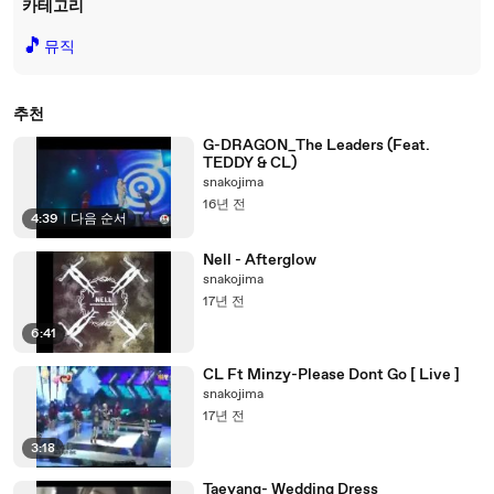
카테고리
🎵
뮤직
추천
G-DRAGON_The Leaders (Feat.
TEDDY & CL)
snakojima
16년 전
4:39
|
다음 순서
Nell - Afterglow
snakojima
17년 전
6:41
CL Ft Minzy-Please Dont Go [ Live ]
snakojima
17년 전
3:18
Taeyang- Wedding Dress