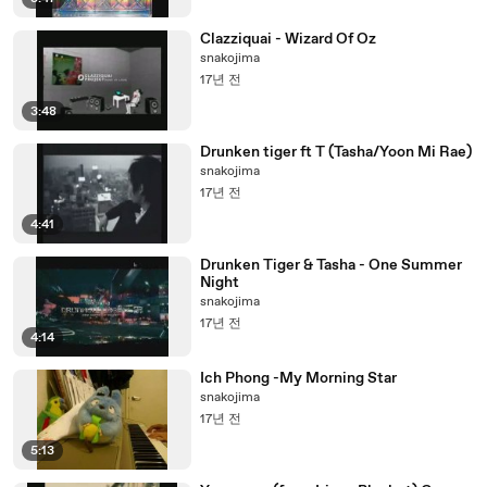
Clazziquai - Wizard Of Oz
snakojima
17년 전
3:48
Drunken tiger ft T (Tasha/Yoon Mi Rae)
snakojima
17년 전
4:41
Drunken Tiger & Tasha - One Summer
Night
snakojima
17년 전
4:14
Ich Phong -My Morning Star
snakojima
17년 전
5:13