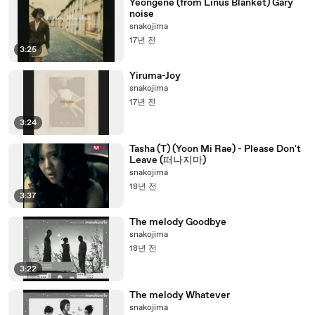
Yeongene (from Linus Blanket) Gary
noise
snakojima
17년 전
3:25
Yiruma-Joy
snakojima
17년 전
3:24
Tasha (T) (Yoon Mi Rae) - Please Don't
Leave (떠나지마)
snakojima
18년 전
3:37
The melody Goodbye
snakojima
18년 전
3:22
The melody Whatever
snakojima