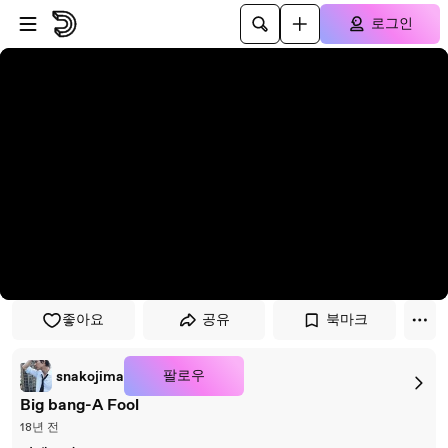
플레이어로 건너뛰기
본문으로 건너뛰기
로그인
좋아요
공유
북마크
팔로우
snakojima
Big bang-A Fool
18년 전