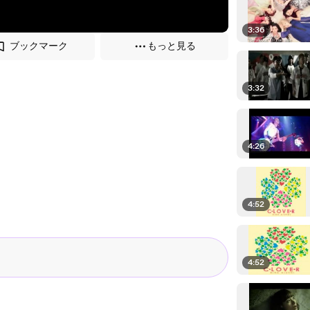
3:36
ブックマーク
もっと見る
3:32
4:26
4:52
4:52