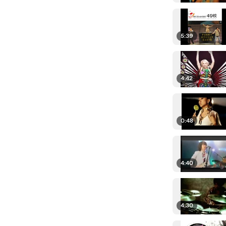
5:39
4:42
0:48
4:40
4:30