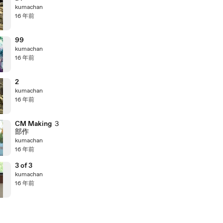
kumachan
16 年前
99
kumachan
16 年前
2
kumachan
16 年前
CM Making ３
部作
kumachan
16 年前
3 of 3
kumachan
16 年前