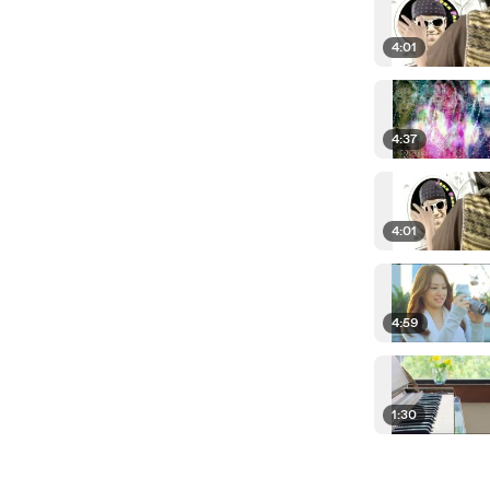
4:01
4:37
4:01
4:59
1:30