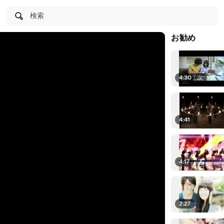
検索
お勧め
4:30
|
次
4:41
4:17
2:27