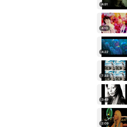
4:51
4:13
4:22
7:33
3:49
2:05