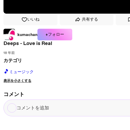
いいね
共有する
+フォロー
kumachan
Deeps - Love is Real
18 年前
カテゴリ
🎵
ミュージック
表示を小さくする
コメント
コ
メ
ン
ト