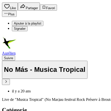
Like
Partager
Favori
Plus
Ajouter à la playlist
Signaler
Aurélien
Suivre
No Más - Musica Tropical
il y a 20 ans
Live de "Musica Tropical" (No Mas)au festival Rock Préserv à Brout
Catégorie