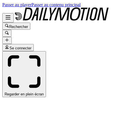
Passer au player
Passer au contenu principal
Rechercher
Se connecter
Regarder en plein écran