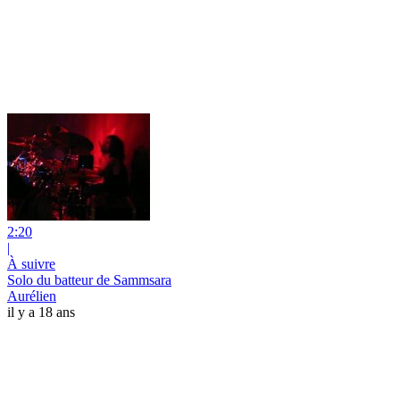
2:20
|
À suivre
Solo du batteur de Sammsara
Aurélien
il y a 18 ans