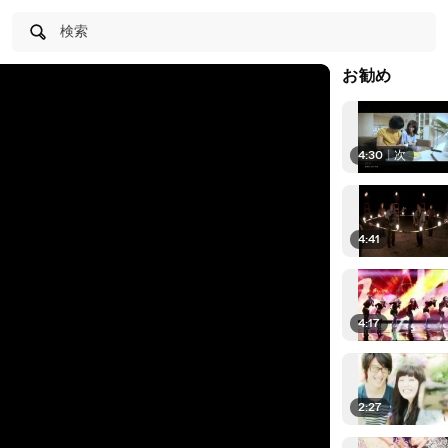
検索
お勧め
4:30
|
次
4:41
4:17
2:27