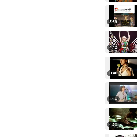
5:39
4:42
0:48
4:40
4:30