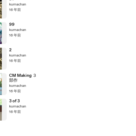
kumachan
16 年前
99
kumachan
16 年前
2
kumachan
16 年前
CM Making ３
部作
kumachan
16 年前
3 of 3
kumachan
16 年前