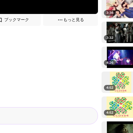
3:36
ブックマーク
もっと見る
3:32
4:26
4:52
4:52