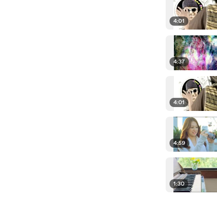
4:01
4:37
4:01
4:59
1:30