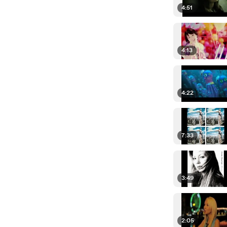
4:51
4:13
4:22
7:33
3:49
2:05