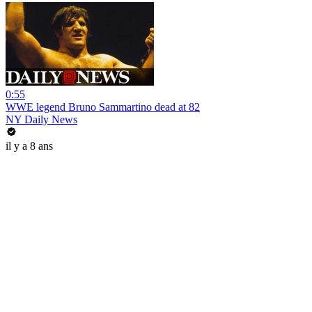
0:55
WWE legend Bruno Sammartino dead at 82
NY Daily News
il y a 8 ans