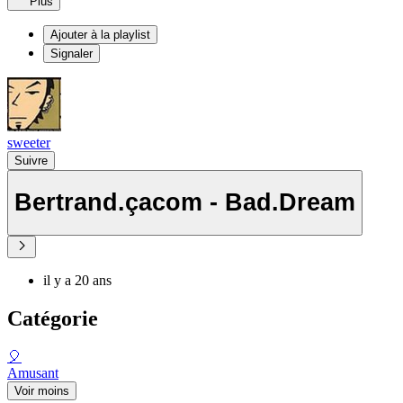
Plus
Ajouter à la playlist
Signaler
sweeter
Suivre
Bertrand.çacom - Bad.Dream
il y a 20 ans
Catégorie
🎈
Amusant
Voir moins