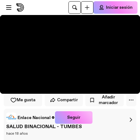
Saltar al reproductor
Saltar al contenido principal
Iniciar sesión
Añadir
Me gusta
Compartir
marcador
Seguir
Enlace Nacional
SALUD BINACIONAL - TUMBES
hace 18 años