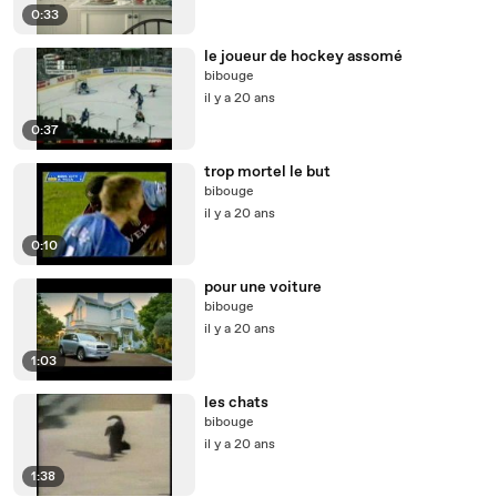
0:33
le joueur de hockey assomé
bibouge
il y a 20 ans
0:37
trop mortel le but
bibouge
il y a 20 ans
0:10
pour une voiture
bibouge
il y a 20 ans
1:03
les chats
bibouge
il y a 20 ans
1:38