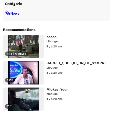
Catégorie
🗞
News
Recommandations
boooo
bibouge
il y a 20 ans
1:13
|
À suivre
RACHID_QUELQU_UN_DE_SYMPAT
bibouge
il y a 20 ans
1:29
Mickael Youn
bibouge
il y a 20 ans
2:31