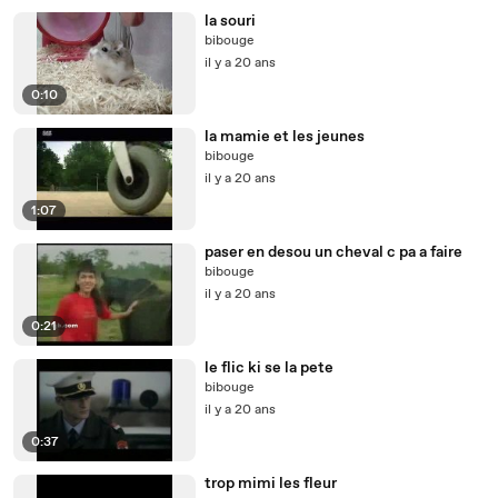
la souri
bibouge
il y a 20 ans
0:10
la mamie et les jeunes
bibouge
il y a 20 ans
1:07
paser en desou un cheval c pa a faire
bibouge
il y a 20 ans
0:21
le flic ki se la pete
bibouge
il y a 20 ans
0:37
trop mimi les fleur