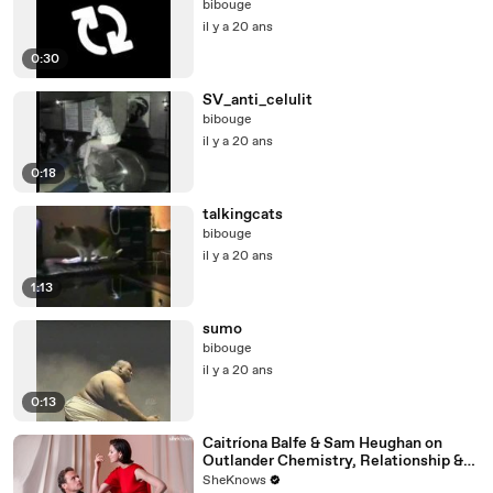
bibouge
il y a 20 ans
0:30
SV_anti_celulit
bibouge
il y a 20 ans
0:18
talkingcats
bibouge
il y a 20 ans
1:13
sumo
bibouge
il y a 20 ans
0:13
Caitríona Balfe & Sam Heughan on
Outlander Chemistry, Relationship &
First Impressions
SheKnows