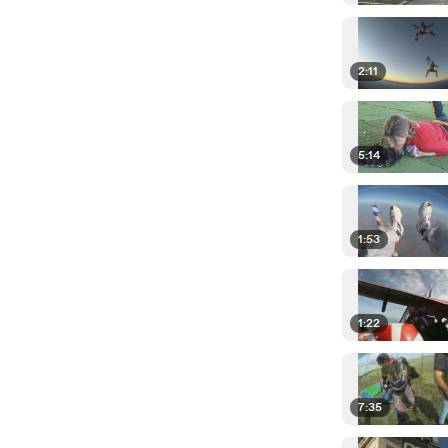
2:11
5:14
1:53
1:22
7:35