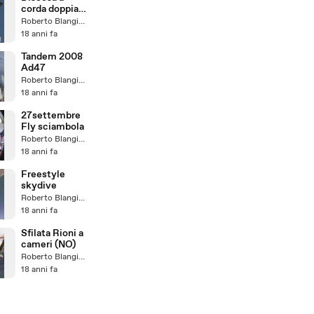
corda doppia
dal Campanile
Roberto Blangiardi
18 anni fa
Tandem 2008
Ad47
Roberto Blangiardi
18 anni fa
27settembre
Fly sciambola
Roberto Blangiardi
18 anni fa
Freestyle
skydive
Roberto Blangiardi
18 anni fa
Sfilata Rioni a
cameri (NO)
Roberto Blangiardi
18 anni fa