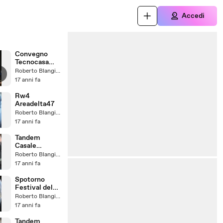
Accedi
Convegno
Tecnocasa
2009
Roberto Blangiardi
17 anni fa
Rw4
Areadelta47
Roberto Blangiardi
17 anni fa
Tandem
Casale
monferrato
Roberto Blangiardi
Areadelta47
17 anni fa
Spotorno
Festival del
Vento 2009
Roberto Blangiardi
17 anni fa
Tandem