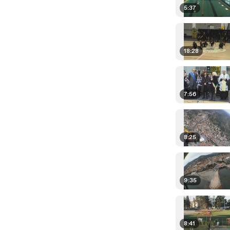
5:37
18:28
7:56
8:25
9:35
8:41