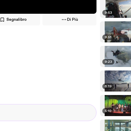
9:53
Segnalibro
Di Più
9:51
9:23
6:19
5:10