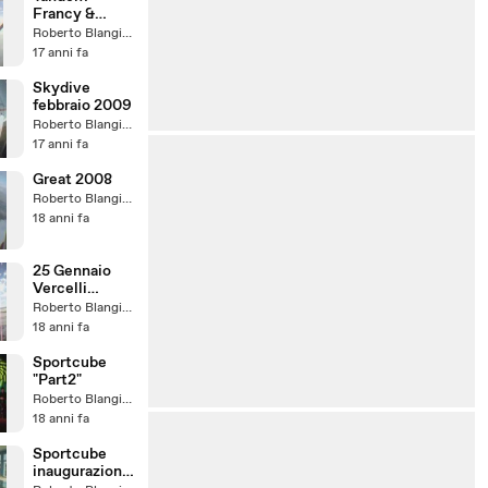
Francy &
friends
Roberto Blangiardi
17 anni fa
Skydive
febbraio 2009
Roberto Blangiardi
17 anni fa
Great 2008
Roberto Blangiardi
18 anni fa
25 Gennaio
Vercelli
Ecureil SB350
Roberto Blangiardi
18 anni fa
Sportcube
"Part2"
Roberto Blangiardi
18 anni fa
Sportcube
inaugurazione