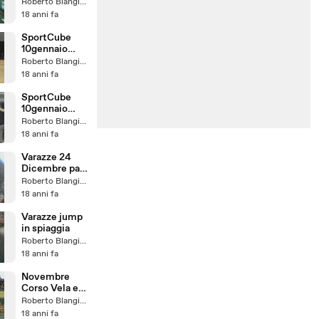
3 Gennaio
Roberto Blangiardi
"Part1"
18 anni fa
SportCube
10gennaio
"Part2"
Roberto Blangiardi
spettacoli di
18 anni fa
danza.
SportCube
10gennaio
Inaugurazione
Roberto Blangiardi
"Part1"
18 anni fa
Varazze 24
Dicembre part
"2"
Roberto Blangiardi
18 anni fa
Varazze jump
in spiaggia
Roberto Blangiardi
18 anni fa
Novembre
Corso Vela e
Jump
Roberto Blangiardi
18 anni fa