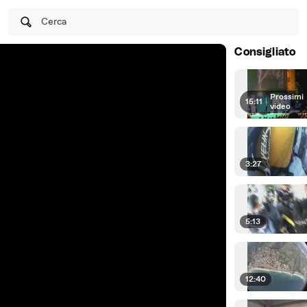
Cerca
Consigliato
Prossimi
15:11
|
video
3:27
5:13
12:40