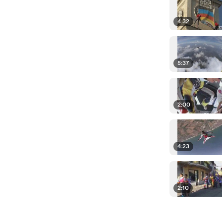
4:32
5:37
2:00
4:23
2:10