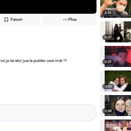
2:21
Favori
Plus
5:27
je lai alor jvai la publier ossi mdr !!!
3:37
3:05
3:35