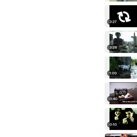
3:27
3:26
1:00
0:40
0:10