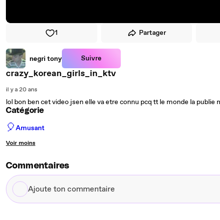
1
Partager
Suivre
negri tony
crazy_korean_girls_in_ktv
il y a 20 ans
lol bon ben cet video jsen elle va etre connu pcq tt le monde la publie moi 
Catégorie
🎈
Amusant
Voir moins
Commentaires
Ajoute
ton
commentaire