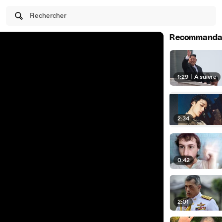
Rechercher
Recommanda
1:29
|
À suivre
2:34
0:42
2:01