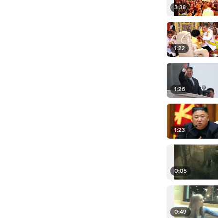
3:38
1:22
1:26
1:23
0:05
0:49