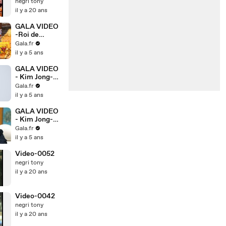
imprevus]
negri tony
il y a 20 ans
GALA VIDEO
-Roi de
Thaïlande :
Gala.fr
son ex-
il y a 5 ans
épouse
malade et
GALA VIDEO
affaiblie mais
- Kim Jong-un
sur le devant
: mystère sur
Gala.fr
de la scène
son état de
il y a 5 ans
santé
GALA VIDEO
- Kim Jong-un
: qui est sa
Gala.fr
mystérieuse
il y a 5 ans
épouse Ri
Sol-ju ?
Video-0052
negri tony
il y a 20 ans
Video-0042
negri tony
il y a 20 ans