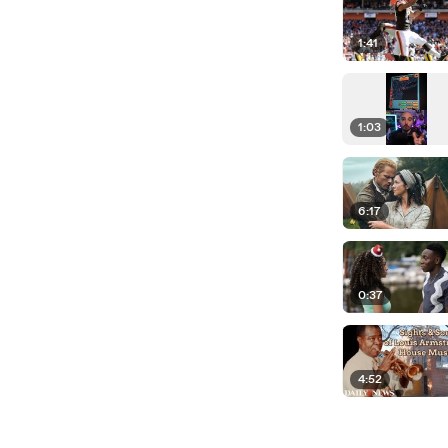
1:41
1:03
6:17
0:37
4:52