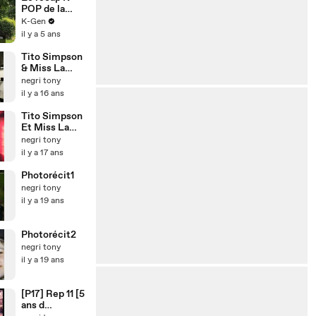
garde du
POP de la
corps
semaine |
K-Gen
17/07/21
il y a 5 ans
Tito Simpson
& Miss La
Brindille -
negri tony
Marcia Baila
il y a 16 ans
Tito Simpson
Et Miss La
Brindille J'ai
negri tony
encore révé
il y a 17 ans
d'elle
Photorécit1
negri tony
il y a 19 ans
Photorécit2
negri tony
il y a 19 ans
[P17] Rep 11 [5
ans d