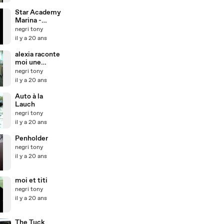
Star Academy
Marina -
Qu'elle
negri tony
balance
il y a 20 ans
alexia raconte
moi une
histoire ...
negri tony
il y a 20 ans
Auto à la
Lauch
negri tony
il y a 20 ans
Penholder
negri tony
il y a 20 ans
moi et titi
negri tony
il y a 20 ans
The Tuck