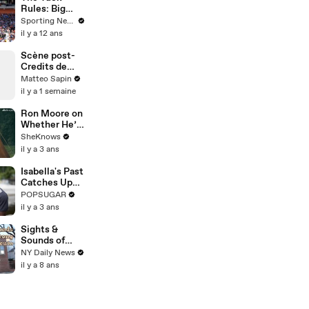
Rules: Big
surprises in
Sporting News
AFC North
il y a 12 ans
Scène post-
Credits de
Spider-Man
Matteo Sapin
il y a 1 semaine
Ron Moore on
Whether He’ll
Return For
SheKnows
the End of
il y a 3 ans
'Outlander'
Isabella's Past
Catches Up
With Her in
POPSUGAR
Exclusive Clip
il y a 3 ans
From the
Next Episode
Sights &
of "Cruel
Sounds of
Summer"
Louis
NY Daily News
Armstrong
il y a 8 ans
House
Museum