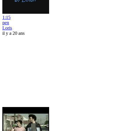
1:15
pen
Loris
il y a 20 ans