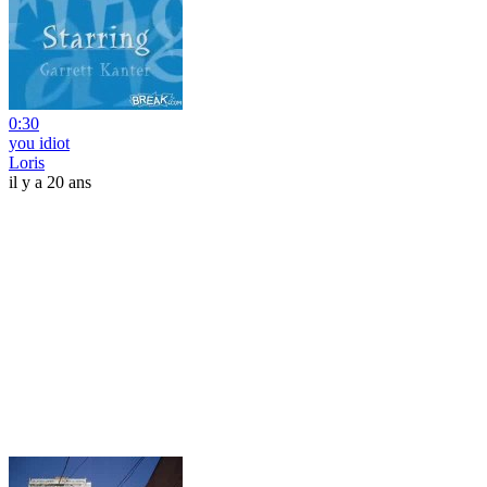
0:30
you idiot
Loris
il y a 20 ans