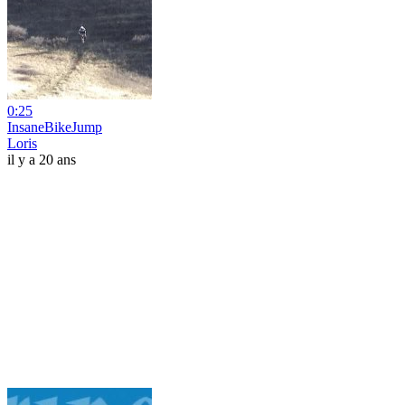
0:25
InsaneBikeJump
Loris
il y a 20 ans