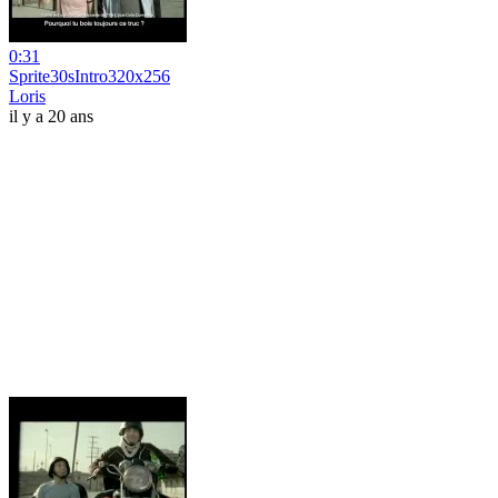
0:31
Sprite30sIntro320x256
Loris
il y a 20 ans