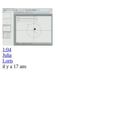
1:04
Julia
Loris
il y a 17 ans