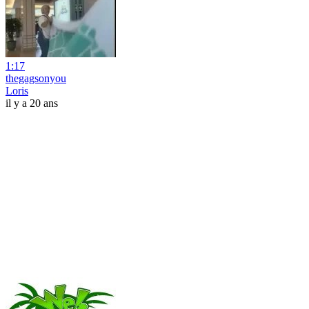
1:17
thegagsonyou
Loris
il y a 20 ans