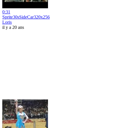
0:31
Sprite30sSideCar320x256
Loris
il y a 20 ans