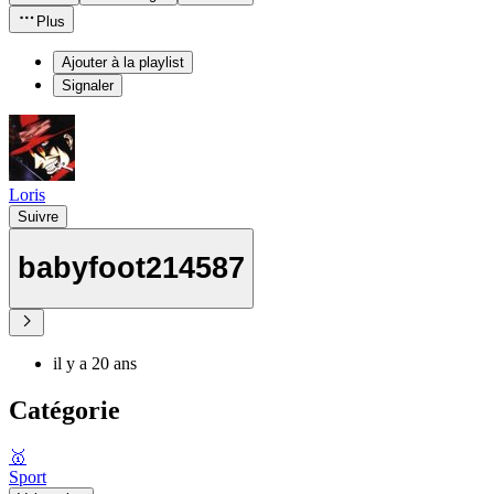
Plus
Ajouter à la playlist
Signaler
Loris
Suivre
babyfoot214587
il y a 20 ans
Catégorie
🥇
Sport