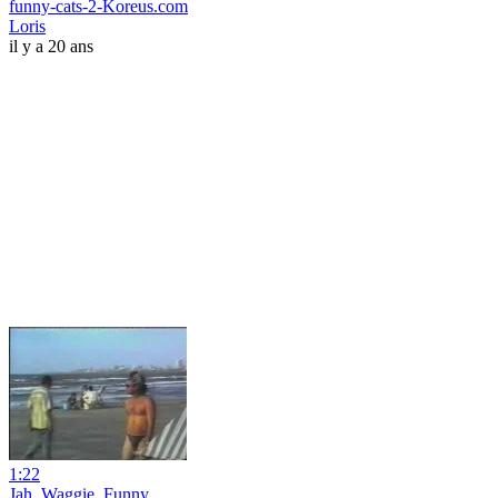
funny-cats-2-Koreus.com
Loris
il y a 20 ans
1:22
Jah_Waggie_Funny