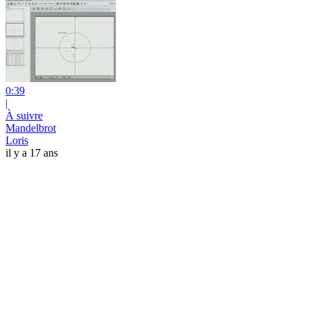
0:39
|
À suivre
Mandelbrot
Loris
il y a 17 ans