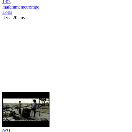
1:05
mafemmemetrompe
Loris
il y a 20 ans
0:31