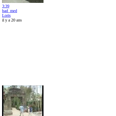
3:39
bad_med
Loris
il y a 20 ans