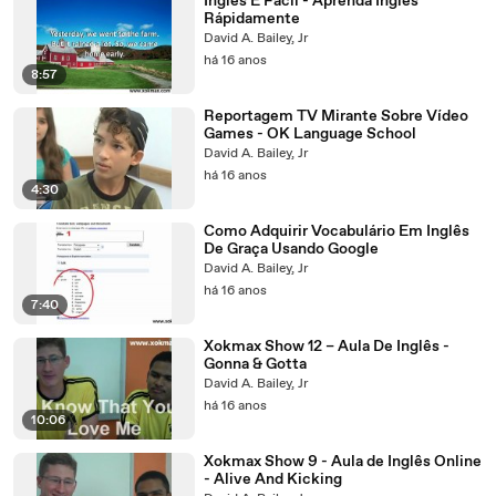
Inglês É Fácil - Aprenda Inglês
Rápidamente
David A. Bailey, Jr
há 16 anos
8:57
Reportagem TV Mirante Sobre Vídeo
Games - OK Language School
David A. Bailey, Jr
há 16 anos
4:30
Como Adquirir Vocabulário Em Inglês
De Graça Usando Google
David A. Bailey, Jr
há 16 anos
7:40
Xokmax Show 12 – Aula De Inglês -
Gonna & Gotta
David A. Bailey, Jr
há 16 anos
10:06
Xokmax Show 9 - Aula de Inglês Online
- Alive And Kicking