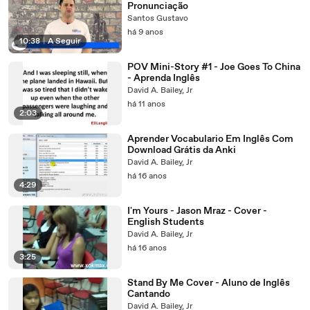
Pronunciação
Santos Gustavo
há 9 anos
10:38
|
A Seguir
POV Mini-Story #1 - Joe Goes To China
- Aprenda Inglês
David A. Bailey, Jr
há 11 anos
2:03
Aprender Vocabulario Em Inglês Com
Download Grátis da Anki
David A. Bailey, Jr
há 16 anos
4:29
I'm Yours - Jason Mraz - Cover -
English Students
David A. Bailey, Jr
há 16 anos
3:25
Stand By Me Cover - Aluno de Inglês
Cantando
David A. Bailey, Jr