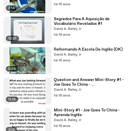
há 16 anos
3:14
Segredos Para A Aquisição de
Vocábulário Revelados #1
David A. Bailey, Jr
há 16 anos
12:27
Reformando A Escola De Inglês (OK)
David A. Bailey, Jr
há 16 anos
0:59
Question and Answer Mini-Story #1 -
Joe Goes To China - ...
David A. Bailey, Jr
há 16 anos
11:19
Mini-Story #1 - Joe Goes To China -
Aprenda Inglês
David A. Bailey, Jr
há 16 anos
3:13