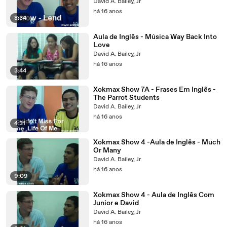
David A. Bailey, Jr
há 16 anos
8:34
Aula de Inglês - Música Way Back Into
Love
David A. Bailey, Jr
há 16 anos
3:44
Xokmax Show 7A - Frases Em Inglês -
The Parrot Students
David A. Bailey, Jr
há 16 anos
4:31
Xokmax Show 4 -Aula de Inglês - Much
Or Many
David A. Bailey, Jr
há 16 anos
9:09
Xokmax Show 4 - Aula de Inglês Com
Junior e David
David A. Bailey, Jr
há 16 anos