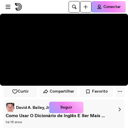
Pular para o player
Ir para o conteúdo principal
Conectar
Curtir
Compartilhar
Favorito
Seguir
David A. Bailey, Jr
Como Usar O Dicionário de Inglês E Ser Mais ...
há 18 anos