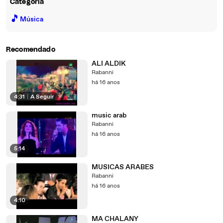
Categoria
🎵
Música
Recomendado
ALI ALDIK
Rabanni
há 16 anos
4:31
|
A Seguir
music arab
Rabanni
há 16 anos
5:14
MUSICAS ARABES
Rabanni
há 16 anos
4:10
MA CHALANY