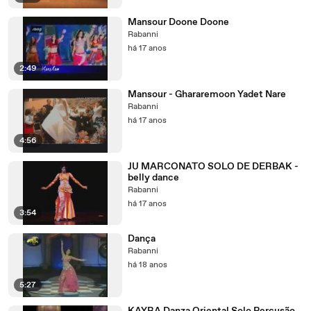
Mansour Doone Doone
Rabanni
há 17 anos
2:49
Mansour - Ghararemoon Yadet Nare
Rabanni
há 17 anos
4:56
JU MARCONATO SOLO DE DERBAK -
belly dance
Rabanni
há 17 anos
3:54
Dança
Rabanni
há 18 anos
5:27