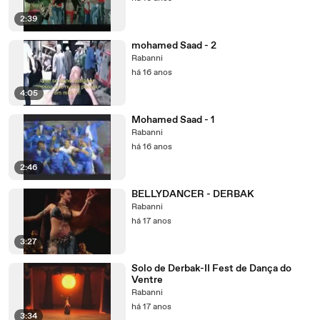
2:39
mohamed Saad - 2
Rabanni
há 16 anos
4:05
Mohamed Saad - 1
Rabanni
há 16 anos
2:46
BELLYDANCER - DERBAK
Rabanni
há 17 anos
3:27
Solo de Derbak-II Fest de Dança do
Ventre
Rabanni
há 17 anos
3:34