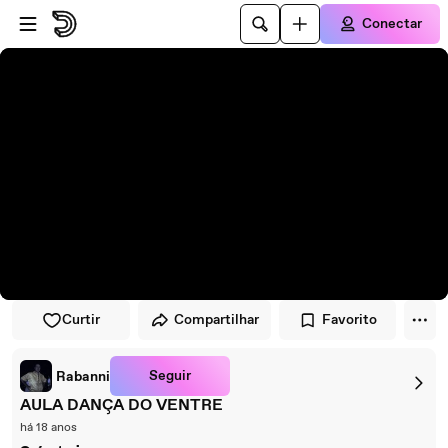
Pular para o player
Ir para o conteúdo principal
Conectar
Curtir
Compartilhar
Favorito
Seguir
Rabanni
AULA DANÇA DO VENTRE
há 18 anos