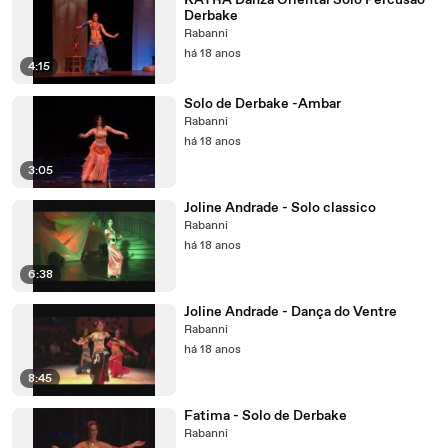
KAYRA Danza Oriental Solo Percusão
Derbake
Rabanni
há 18 anos
4:15
Solo de Derbake -Ambar
Rabanni
há 18 anos
3:05
Joline Andrade - Solo classico
Rabanni
há 18 anos
6:38
Joline Andrade - Dança do Ventre
Rabanni
há 18 anos
8:45
Fatima - Solo de Derbake
Rabanni