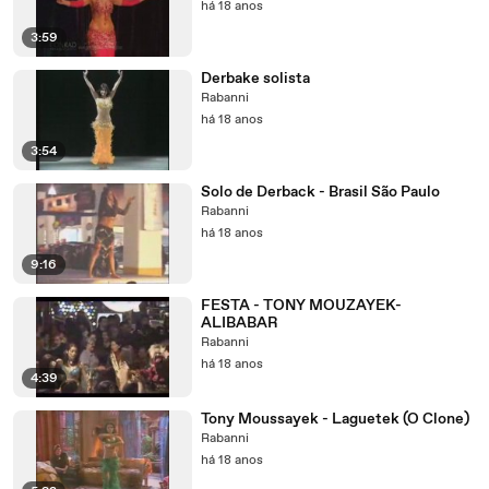
há 18 anos
3:59
Derbake solista
Rabanni
há 18 anos
3:54
Solo de Derback - Brasil São Paulo
Rabanni
há 18 anos
9:16
FESTA - TONY MOUZAYEK-
ALIBABAR
Rabanni
há 18 anos
4:39
Tony Moussayek - Laguetek (O Clone)
Rabanni
há 18 anos