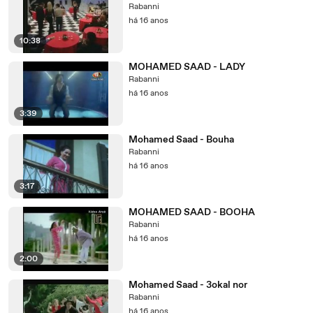
Rabanni
há 16 anos
10:38
MOHAMED SAAD - LADY
Rabanni
há 16 anos
3:39
Mohamed Saad - Bouha
Rabanni
há 16 anos
3:17
MOHAMED SAAD - BOOHA
Rabanni
há 16 anos
2:00
Mohamed Saad - 3okal nor
Rabanni
há 16 anos