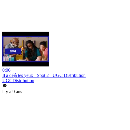
0:06
Il a déjà tes yeux - Spot 2 - UGC Distribution
UGCDistribution
il y a 9 ans