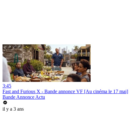
3:45
Fast and Furious X - Bande annonce VF [Au cinéma le 17 mai]
Bande Annonce Actu
il y a 3 ans