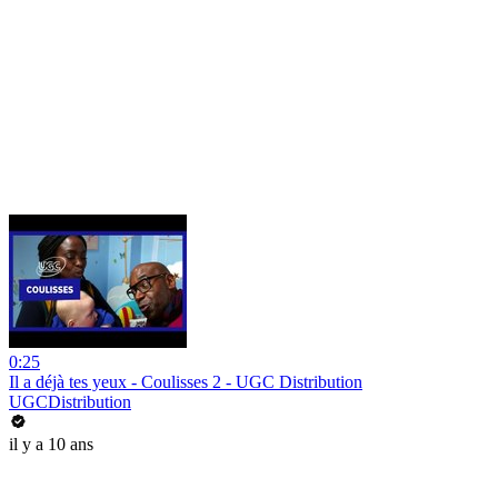
0:25
Il a déjà tes yeux - Coulisses 2 - UGC Distribution
UGCDistribution
il y a 10 ans