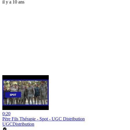
il y a 10 ans
0:20
Père Fils Thérapie - Spot - UGC Distribution
UGCDistribution