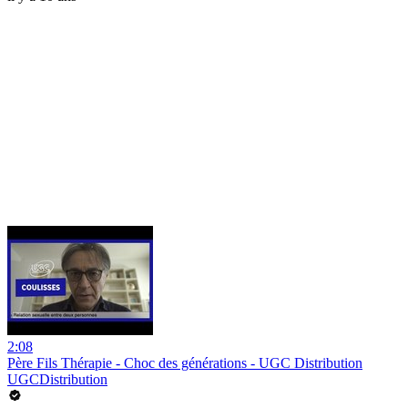
2:08
Père Fils Thérapie - Choc des générations - UGC Distribution
UGCDistribution