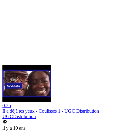
0:25
Il a déjà tes yeux - Coulisses 1 - UGC Distribution
UGCDistribution
il y a 10 ans