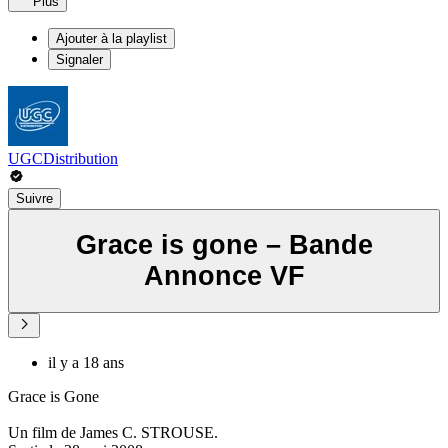
Plus
Ajouter à la playlist
Signaler
UGCDistribution
Suivre
Grace is gone – Bande
Annonce VF
il y a 18 ans
Grace is Gone
Un film de James C. STROUSE.