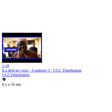
1:18
Il a déjà tes yeux - Coulisses 3 - UGC Distribution
UGCDistribution
il y a 10 ans