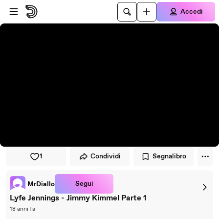
Vai al lettore
Passa al contenuto principale
Accedi
1
Condividi
Segnalibro
Segui
MrDiallo
Lyfe Jennings - Jimmy Kimmel Parte 1
18 anni fa