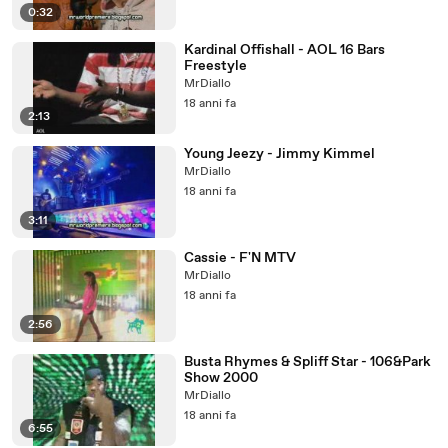
0:32
Kardinal Offishall - AOL 16 Bars
Freestyle
MrDiallo
18 anni fa
2:13
Young Jeezy - Jimmy Kimmel
MrDiallo
18 anni fa
3:11
Cassie - F'N MTV
MrDiallo
18 anni fa
2:56
Busta Rhymes & Spliff Star - 106&Park
Show 2000
MrDiallo
18 anni fa
6:55