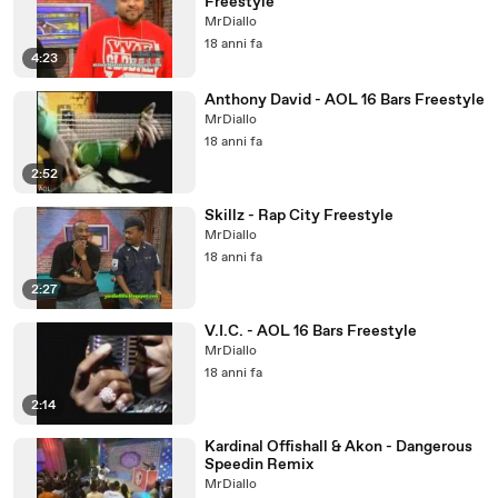
Freestyle
MrDiallo
18 anni fa
4:23
Anthony David - AOL 16 Bars Freestyle
MrDiallo
18 anni fa
2:52
Skillz - Rap City Freestyle
MrDiallo
18 anni fa
2:27
V.I.C. - AOL 16 Bars Freestyle
MrDiallo
18 anni fa
2:14
Kardinal Offishall & Akon - Dangerous
Speedin Remix
MrDiallo