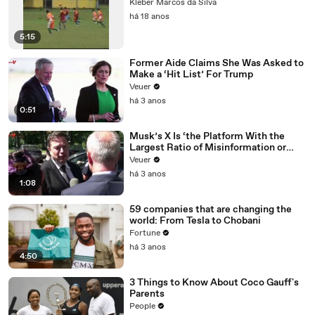
Kleber Marcos da Silva
há 18 anos
5:15
Former Aide Claims She Was Asked to
Make a ‘Hit List’ For Trump
Veuer
há 3 anos
0:51
Musk’s X Is ‘the Platform With the
Largest Ratio of Misinformation or
Disinformation’ Amongst All Social
Veuer
Media Platforms
há 3 anos
1:08
59 companies that are changing the
world: From Tesla to Chobani
Fortune
há 3 anos
4:50
3 Things to Know About Coco Gauff's
Parents
People