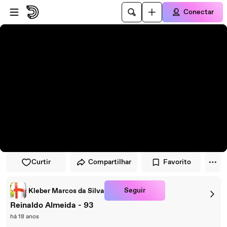
Pular para o player
Ir para o conteúdo principal
Conectar
Curtir
Compartilhar
Favorito
Seguir
Kleber Marcos da Silva
Reinaldo Almeida - 93
há 18 anos