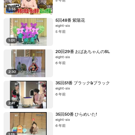
5 年前
3:55
5回48番 紫陽花
eight-six
5 年前
1:01
20回29番 おばあちゃんのSL
eight-six
6 年前
2:30
35回51番 ブラック&ブラック
eight-six
6 年前
2:41
35回50番 ひらめいた!
eight-six
6 年前
1:19