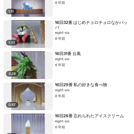
6 年前
1:11
16回32番 はじめチョロチョロなかパッ
パ
eight-six
6 年前
1:33
16回31番 台風
eight-six
6 年前
3:29
16回29番 私の好きな食べ物
eight-six
6 年前
0:57
16回26番 忘れられたアイスクリーム
eight-six
6 年前