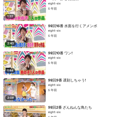
eight-six
5 年前
1:22
98回16番 水面を行くアメンボ
eight-six
5 年前
2:40
98回10番 ワン!
eight-six
5 年前
1:44
98回9番 遅刻しちゃう!
eight-six
5 年前
2:08
98回2番 ざんねんな鳥たち
eight-six