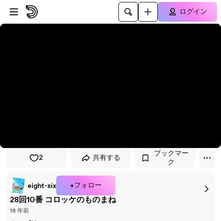
プレイヤーにスキップ
メインコンテンツにスキップ
ログイン
ブックマー
2
共有する
ク
+フォロー
eight-six
28回10番 コロッケのものまね
18 年前