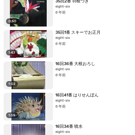
35回2番 羽根つき
eight-six
6 年前
0:50
35回1番 スキーでお正月
eight-six
6 年前
1:43
16回36番 大根おろし
eight-six
6 年前
1:02
16回41番 はりせんぼん
eight-six
6 年前
1:59
16回34番 噴水
eight-six