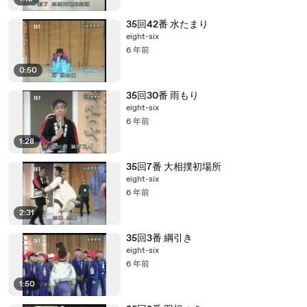
35回42番 水たまり
eight-six
6 年前
0:50
35回30番 雨もり
eight-six
6 年前
1:28
35回7番 大相撲初場所
eight-six
6 年前
2:31
35回3番 綱引き
eight-six
6 年前
1:50