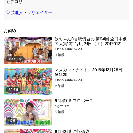
カテゴリ
✨
芸能人・クリエイター
お勧め
欽ちゃん&香取慎吾の 第94回 全日本仮
装大賞「前半」1月21日（土）20170121
part 2/2
ElenaDaniel6223
9 年前
4:57
|
次
マスカットナイト 2016年12月28日
161228
ElenaDaniel6223
9 年前
29:56
98回17番 プロポーズ
eight-six
5 年前
1:36
98回21番 ご祝儀袋