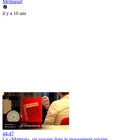
Mediapart
il y a 10 ans
44:47
Le «Maitron», un voyage dans le mouvement ouvrier