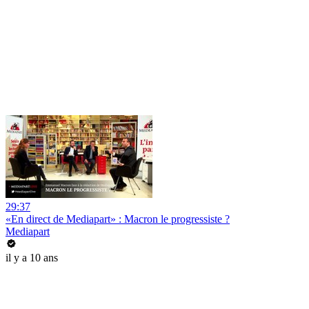
29:37
«En direct de Mediapart» : Macron le progressiste ?
Mediapart
il y a 10 ans