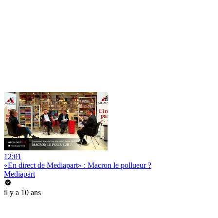
12:01
«En direct de Mediapart» : Macron le pollueur ?
Mediapart
il y a 10 ans