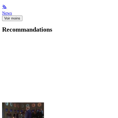
🗞
News
Voir moins
Recommandations