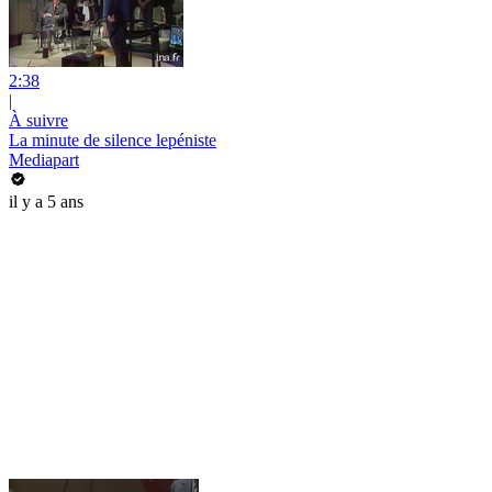
2:38
|
À suivre
La minute de silence lepéniste
Mediapart
il y a 5 ans