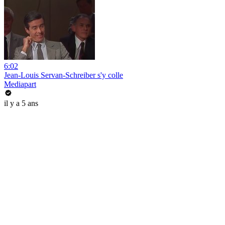
6:02
Jean-Louis Servan-Schreiber s'y colle
Mediapart
il y a 5 ans