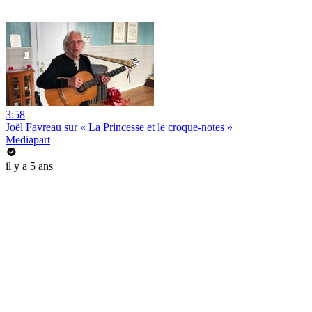
3:58
Joël Favreau sur « La Princesse et le croque-notes »
Mediapart
il y a 5 ans