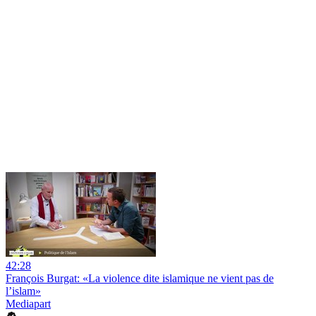
42:28
François Burgat: «La violence dite islamique ne vient pas de
l’islam»
Mediapart