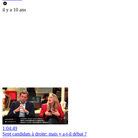
il y a 10 ans
1:04:49
Sept candidats à droite: mais y a-t-il débat ?