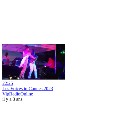
22:25
Les Voices in Cannes 2023
VipRadioOnline
il y a 3 ans