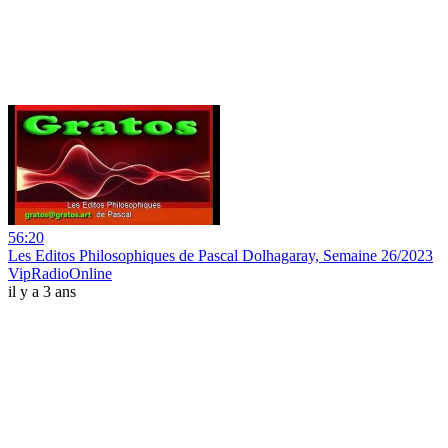
56:20
Les Editos Philosophiques de Pascal Dolhagaray, Semaine 26/2023
VipRadioOnline
il y a 3 ans