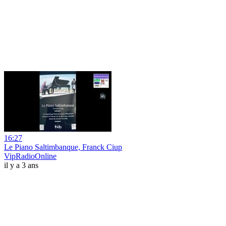
16:27
Le Piano Saltimbanque, Franck Ciup
VipRadioOnline
il y a 3 ans