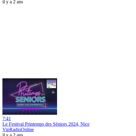
il y a 2 ans
7:41
Le Festival Printemps des Séniors 2024, Nice
VipRadioOnline
il y a 2 ans