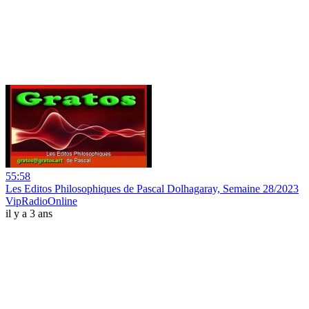
55:58
Les Editos Philosophiques de Pascal Dolhagaray, Semaine 28/2023
VipRadioOnline
il y a 3 ans