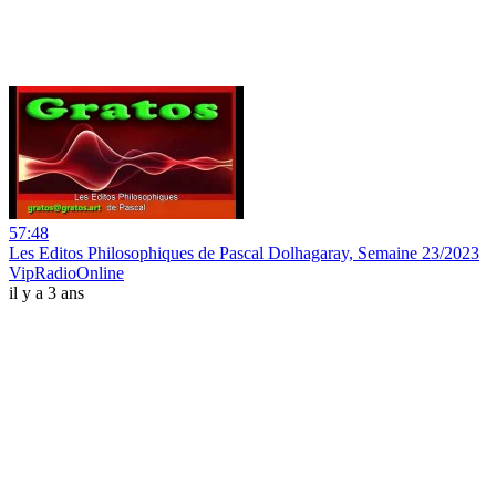
57:48
Les Editos Philosophiques de Pascal Dolhagaray, Semaine 23/2023
VipRadioOnline
il y a 3 ans