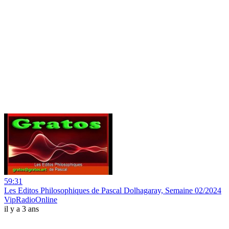
59:31
Les Editos Philosophiques de Pascal Dolhagaray, Semaine 02/2024
VipRadioOnline
il y a 3 ans