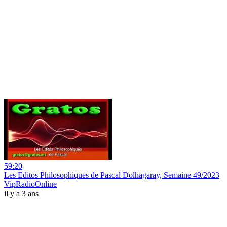
59:20
Les Editos Philosophiques de Pascal Dolhagaray, Semaine 49/2023
VipRadioOnline
il y a 3 ans