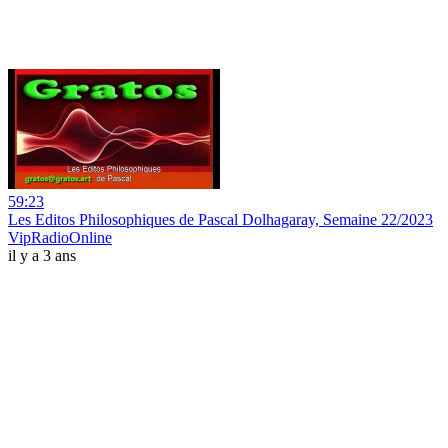
59:23
Les Editos Philosophiques de Pascal Dolhagaray, Semaine 22/2023
VipRadioOnline
il y a 3 ans