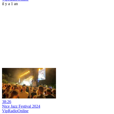
il y a 1 an
38:26
Nice Jazz Festival 2024
VipRadioOnline