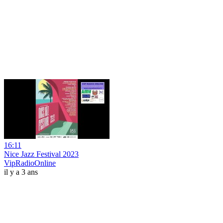
16:11
Nice Jazz Festival 2023
VipRadioOnline
il y a 3 ans