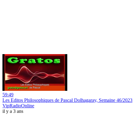
59:49
Les Editos Philosophiques de Pascal Dolhagaray, Semaine 46/2023
VipRadioOnline
il y a 3 ans