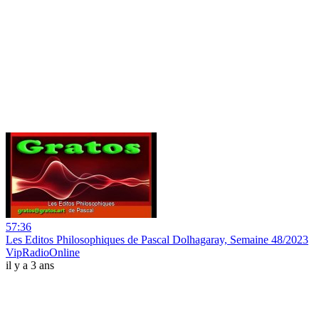
57:36
Les Editos Philosophiques de Pascal Dolhagaray, Semaine 48/2023
VipRadioOnline
il y a 3 ans