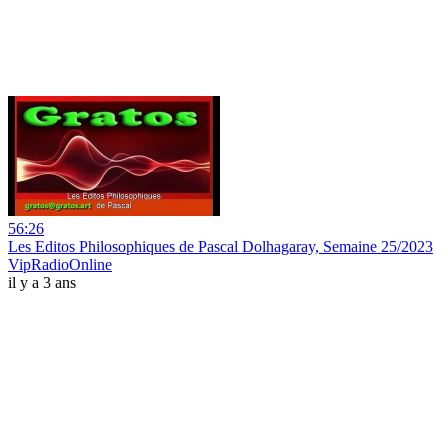
56:26
Les Editos Philosophiques de Pascal Dolhagaray, Semaine 25/2023
VipRadioOnline
il y a 3 ans