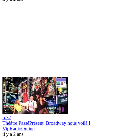
5:37
Théâtre PasséPrésent, Broadway nous voilà !
VipRadioOnline
il y a 2 ans