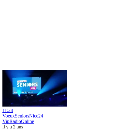
11:24
VoeuxSeniorsNice24
VipRadioOnline
il y a 2 ans