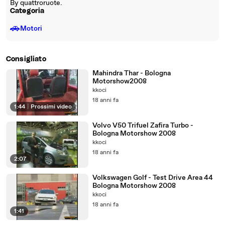
By quattroruote.
Categoria
🚗
Motori
Consigliato
Mahindra Thar - Bologna
Motorshow2008
kkoci
18 anni fa
1:44
|
Prossimi video
Volvo V50 Trifuel Zafira Turbo -
Bologna Motorshow 2008
kkoci
18 anni fa
2:07
Volkswagen Golf - Test Drive Area 44
Bologna Motorshow 2008
kkoci
18 anni fa
1:41