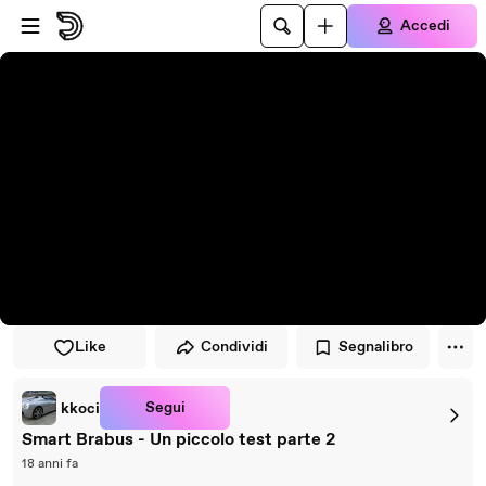
Vai al lettore
Passa al contenuto principale
Accedi
Like
Condividi
Segnalibro
Segui
kkoci
Smart Brabus - Un piccolo test parte 2
18 anni fa