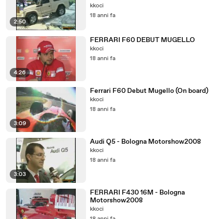
kkoci
18 anni fa
2:50
FERRARI F60 DEBUT MUGELLO
kkoci
18 anni fa
4:26
Ferrari F60 Debut Mugello (On board)
kkoci
18 anni fa
3:09
Audi Q5 - Bologna Motorshow2008
kkoci
18 anni fa
3:03
FERRARI F430 16M - Bologna
Motorshow2008
kkoci