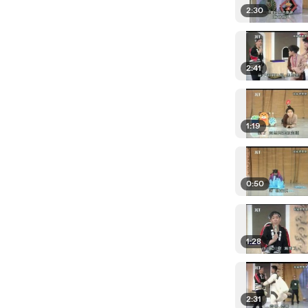
2:30
2:41
1:19
0:50
1:28
2:31