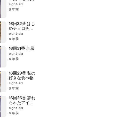
eight-six
6 年前
16回32番 はじ
めチョロチョ
ロなかパッパ
eight-six
6 年前
16回31番 台風
eight-six
6 年前
16回29番 私の
好きな食べ物
eight-six
6 年前
16回26番 忘れ
られたアイス
クリーム
eight-six
6 年前