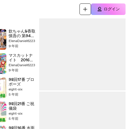
ログイン
欽ちゃん&香取
慎吾の 第94回
全日本仮装大
ElenaDaniel6223
賞「前半」1月21
9 年前
日（土）
20170121 part
マスカットナ
2/2
イト 2016年
12月28日
ElenaDaniel6223
161228
9 年前
98回17番 プロ
ポーズ
eight-six
5 年前
98回21番 ご祝
儀袋
eight-six
5 年前
98回16番 水面