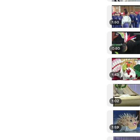
1:50
0:50
1:43
1:02
1:59