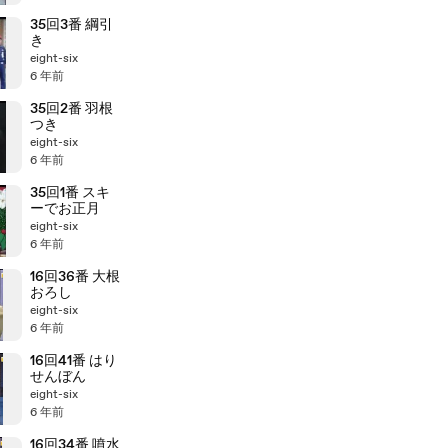
35回3番 綱引
き
eight-six
6 年前
35回2番 羽根
つき
eight-six
6 年前
35回1番 スキ
ーでお正月
eight-six
6 年前
16回36番 大根
おろし
eight-six
6 年前
16回41番 はり
せんぼん
eight-six
6 年前
16回34番 噴水