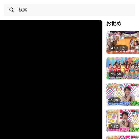
検索
お勧め
4:57
|
次
29:56
1:36
1:22