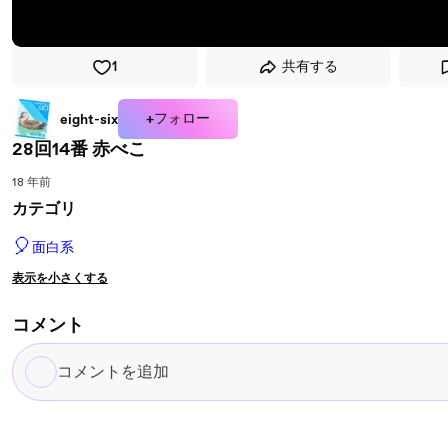
1
共有する
+フォロー
eight-six
28回14番 赤べこ
18 年前
カテゴリ
🎈
面白系
表示を小さくする
コメント
コ
メ
ン
ト