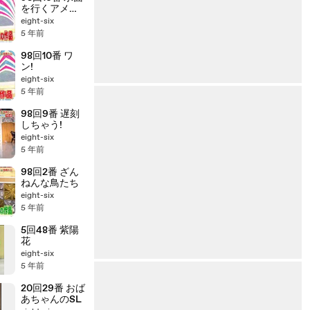
を行くアメン
ボ
eight-six
5 年前
98回10番 ワ
ン!
eight-six
5 年前
98回9番 遅刻
しちゃう!
eight-six
5 年前
98回2番 ざん
ねんな鳥たち
eight-six
5 年前
5回48番 紫陽
花
eight-six
5 年前
20回29番 おば
あちゃんのSL