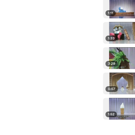
1:11
1:33
3:29
0:57
1:52