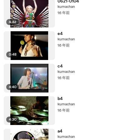
0621-0104
kumachan
16 年前
4:42
e4
kumachan
16 年前
0:48
c4
kumachan
16 年前
4:40
b4
kumachan
16 年前
4:30
a4
kumachan