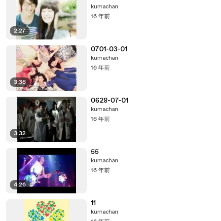
kumachan
16 年前
2:27
0701-03-01
kumachan
16 年前
3:36
0628-07-01
kumachan
16 年前
3:32
55
kumachan
16 年前
4:26
11
kumachan