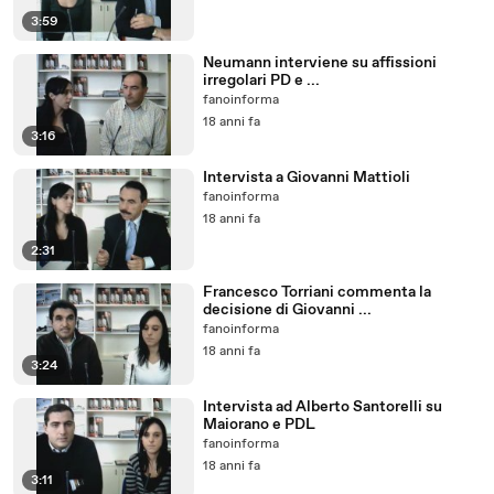
3:59
Neumann interviene su affissioni
irregolari PD e ...
fanoinforma
18 anni fa
3:16
Intervista a Giovanni Mattioli
fanoinforma
18 anni fa
2:31
Francesco Torriani commenta la
decisione di Giovanni ...
fanoinforma
18 anni fa
3:24
Intervista ad Alberto Santorelli su
Maiorano e PDL
fanoinforma
18 anni fa
3:11