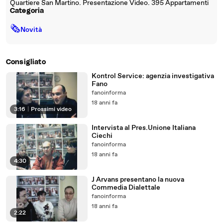
Quartiere San Martino. Presentazione Video. 395 Appartamenti
Categoria
🗞
Novità
Consigliato
Kontrol Service: agenzia investigativa
Fano
fanoinforma
18 anni fa
3:16
|
Prossimi video
Intervista al Pres.Unione Italiana
Ciechi
fanoinforma
18 anni fa
4:30
J Arvans presentano la nuova
Commedia Dialettale
fanoinforma
18 anni fa
2:22