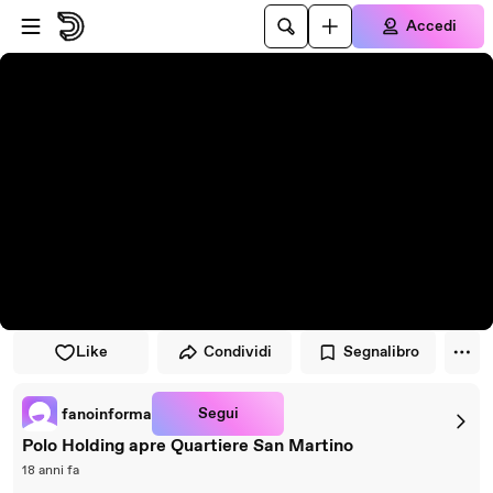
Vai al lettore
Passa al contenuto principale
Accedi
Like
Condividi
Segnalibro
Segui
fanoinforma
Polo Holding apre Quartiere San Martino
18 anni fa