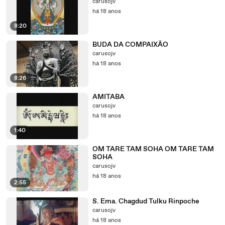
carusojv
há 18 anos
8:20
BUDA DA COMPAIXÃO
carusojv
há 18 anos
8:26
AMITABA
carusojv
há 18 anos
1:40
OM TARE TAM SOHA OM TARE TAM
SOHA
carusojv
há 18 anos
2:55
S. Ema. Chagdud Tulku Rinpoche
carusojv
há 18 anos