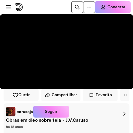
Pular para o player
Ir para o conteúdo principal
Conectar
Curtir
Compartilhar
Favorito
Seguir
carusojv
Obras em óleo sobre tela - J.V.Caruso
há 18 anos