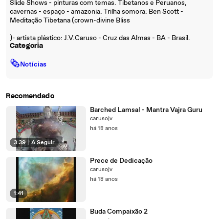
Slide Shows - pinturas com temas. Tibetanos e Peruanos,
cavernas - espaço - amazonia. Trilha somora: Ben Scott -
Meditação Tibetana (crown-divine Bliss
)- artista plástico: J.V.Caruso - Cruz das Almas - BA - Brasil.
Categoria
🗞
Notícias
Recomendado
Barched Lamsal - Mantra Vajra Guru
carusojv
há 18 anos
3:39
|
A Seguir
Prece de Dedicação
carusojv
há 18 anos
1:41
Buda Compaixão 2