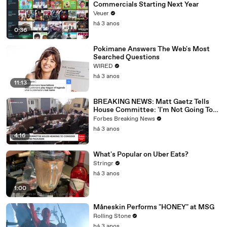
Commercials Starting Next Year
Veuer
há 3 anos
0:36
Pokimane Answers The Web's Most
Searched Questions
WIRED
há 3 anos
11:13
BREAKING NEWS: Matt Gaetz Tells
House Committee: 'I'm Not Going To
Vote For A Continuing Resolution'
Forbes Breaking News
há 3 anos
4:16
What's Popular on Uber Eats?
Stringr
há 3 anos
1:00
Måneskin Performs "HONEY" at MSG
Rolling Stone
há 3 anos