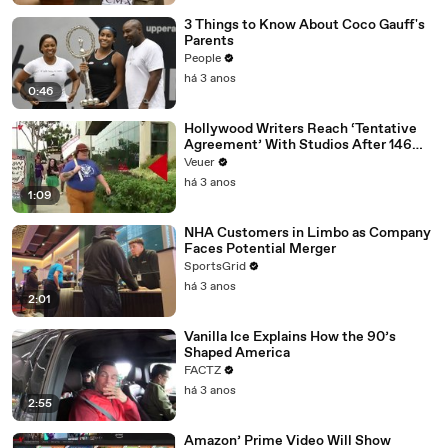
3 Things to Know About Coco Gauff's
Parents
People
há 3 anos
0:46
Hollywood Writers Reach ‘Tentative
Agreement’ With Studios After 146
Day Strike
Veuer
há 3 anos
1:09
NHA Customers in Limbo as Company
Faces Potential Merger
SportsGrid
há 3 anos
2:01
Vanilla Ice Explains How the 90’s
Shaped America
FACTZ
há 3 anos
2:55
Amazon’ Prime Video Will Show