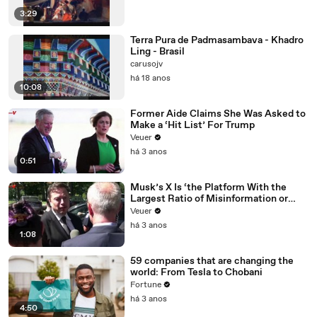
3:29
Terra Pura de Padmasambava - Khadro
Ling - Brasil
carusojv
há 18 anos
10:08
Former Aide Claims She Was Asked to
Make a ‘Hit List’ For Trump
Veuer
há 3 anos
0:51
Musk’s X Is ‘the Platform With the
Largest Ratio of Misinformation or
Disinformation’ Amongst All Social
Veuer
Media Platforms
há 3 anos
1:08
59 companies that are changing the
world: From Tesla to Chobani
Fortune
há 3 anos
4:50