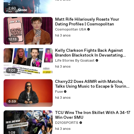
2:50
Matt Rife Hilariously Roasts Your
Dating Profiles | Cosmopolitan
Cosmopolitan USA
há 3 anos
12:13
Kelly Clarkson Fights Back Against
Brandon Blackstock In Devastating
Divorce Battle
Life Stories By Goalcast
há 3 anos
7:01
Chxrry22 Does ASMR with Matcha,
Talks Using Music to Escape & Touring
with The Weeknd
Fuse
há 3 anos
6:59
TCU Wins The Iron Skillet With A 34-17
Win Over SMU
D210SPORTS
há 3 anos
1:08