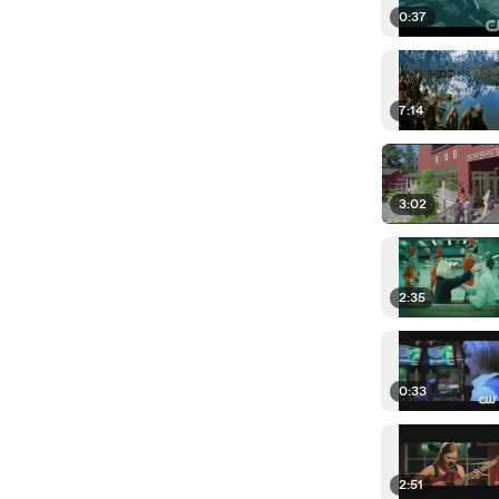
0:37
7:14
3:02
2:35
0:33
2:51