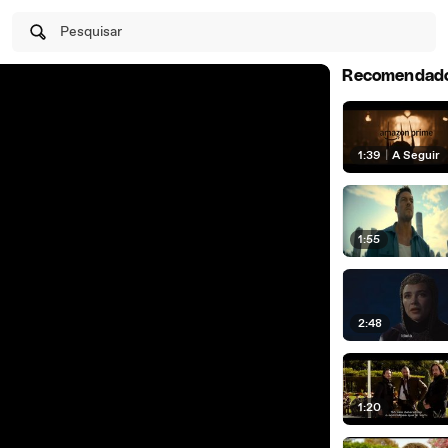
Pesquisar
Recomendad
1:39
|
A Seguir
1:55
2:48
1:20