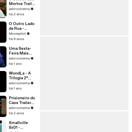
Mortos Trailer
Original
adorocinema
há 2 anos
O Outro Lado
da Rua -
Trailer
Moviepilot
(English)
há 6 anos
Uma Sexta-
Feira Mais
Louca Ainda
adorocinema
Trailer
há 1 ano
Dublado
WondLa - A
Trilogia 2°
Temporada
adorocinema
Trailer
há 1 ano
Dublado
Prisioneiro do
Caos Trailer
Oficial
adorocinema
há 2 anos
Smallville
8x01 -