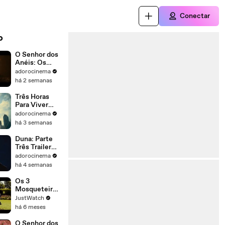
Conectar
o
O Senhor dos
Anéis: Os
Anéis de
adorocinema
Poder
há 2 semanas
3ªTemporada
Trailer
Três Horas
Dublado
Para Viver
Trailer
adorocinema
Original
há 3 semanas
Duna: Parte
Três Trailer
Legendado
adorocinema
há 4 semanas
Os 3
Mosqueteiros
| movie | 1953
JustWatch
| Official
há 6 meses
Trailer
O Senhor dos