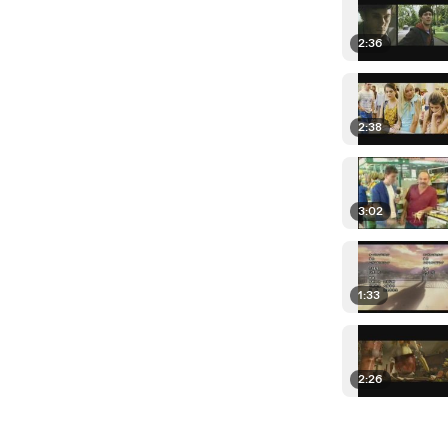
2:36
2:38
3:02
1:33
2:26