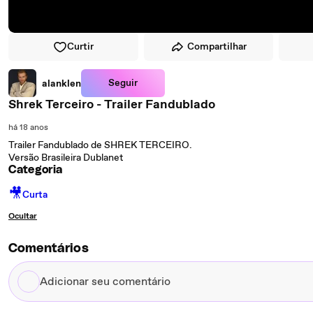
Curtir
Compartilhar
Seguir
alanklen
Shrek Terceiro - Trailer Fandublado
há 18 anos
Trailer Fandublado de SHREK TERCEIRO.
Versão Brasileira Dublanet
Categoria
🎥
Curta
Ocultar
Comentários
Adicionar
seu
comentário