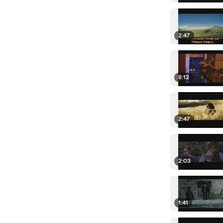
2:47
8:12
2:47
2:03
1:41