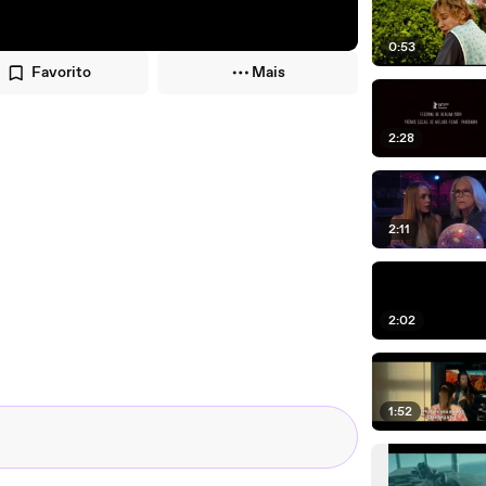
0:53
Favorito
Mais
2:28
2:11
2:02
1:52