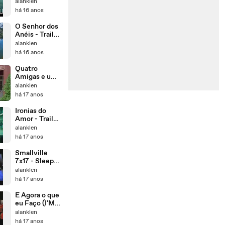
FanTrailer
alanklen
há 16 anos
O Senhor dos
Anéis - Trailer
Trilogia -
alanklen
FANDUBLAD
há 16 anos
O
Quatro
Amigas e um
Jeans Viajante
alanklen
2 - Trailer 2
há 17 anos
Fandublado
Ironias do
Amor - Trailer
Fandublado
alanklen
há 17 anos
Smallville
7x17 - Sleeper
- TRAILER
alanklen
FANDUBLAD
há 17 anos
O
E Agora o que
eu Faço (I'M
REED FISH) -
alanklen
Trailer
há 17 anos