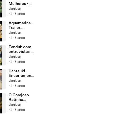
Mulheres -
Trailer
alanklen
Fandublado
há 18 anos
Aquamarine -
Trailer
Fandublado
alanklen
há 18 anos
Fandub com
entrevistas -
Divulgação do
alanklen
Concurso
há 18 anos
Hantsuki -
Encerramento
- Fansing
alanklen
há 18 anos
O Corajoso
Ratinho
Despereaux -
alanklen
Trailer
há 18 anos
Fandublado