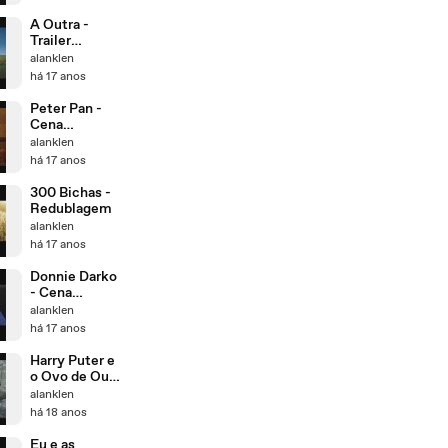
Fandublado
A Outra -
Trailer
Fandublado
alanklen
há 17 anos
Peter Pan -
Cena
Fandublada
alanklen
há 17 anos
300 Bichas -
Redublagem
alanklen
há 17 anos
Donnie Darko
- Cena
fandublada
alanklen
há 17 anos
Harry Puter e
o Ovo de Ouro
- Redublagem
alanklen
há 18 anos
Eu e as