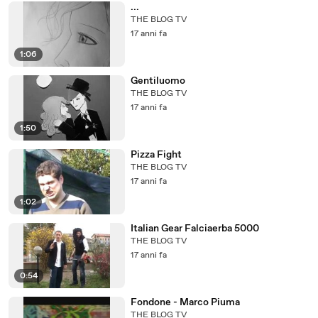
...
THE BLOG TV
17 anni fa
1:06
Gentiluomo
THE BLOG TV
17 anni fa
1:50
Pizza Fight
THE BLOG TV
17 anni fa
1:02
Italian Gear Falciaerba 5000
THE BLOG TV
17 anni fa
0:54
Fondone - Marco Piuma
THE BLOG TV