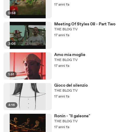
17 anni fa
0:58
Meeting Of Styles 08 - Part Two
THE BLOG TV
17 anni fa
3:05
Amo mia moglie
THE BLOG TV
17 anni fa
1:51
Gioco del silenzio
THE BLOG TV
17 anni fa
4:16
Ronin - "Il galeone"
THE BLOG TV
17 anni fa