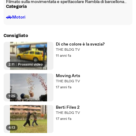
Filmato sulla movimentata e spettacolare Rambla di barcellona..
Categoria
🚗
Motori
Consigliato
Di che colore è la svezia?
THE BLOG TV
11 anni fa
2:11
|
Prossimi video
Moving Arts
THE BLOG TV
17 anni fa
1:25
Berti Files 2
THE BLOG TV
17 anni fa
4:13