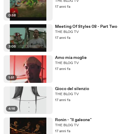
THE BLOG TV
17 anni fa
0:58
Meeting Of Styles 08 - Part Two
THE BLOG TV
17 anni fa
3:05
Amo mia moglie
THE BLOG TV
17 anni fa
1:51
Gioco del silenzio
THE BLOG TV
17 anni fa
4:16
Ronin - "Il galeone"
THE BLOG TV
17 anni fa