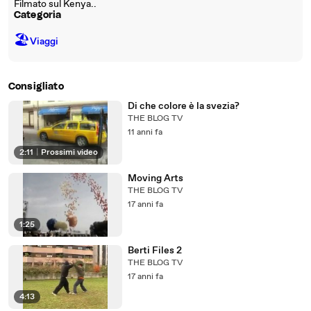
Filmato sul Kenya..
Categoria
🏖
Viaggi
Consigliato
Di che colore è la svezia?
THE BLOG TV
11 anni fa
2:11
|
Prossimi video
Moving Arts
THE BLOG TV
17 anni fa
1:25
Berti Files 2
THE BLOG TV
17 anni fa
4:13