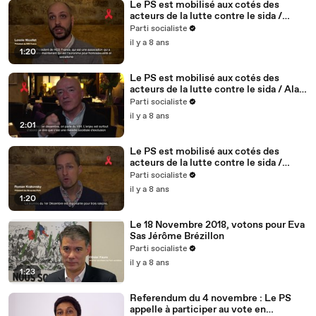
Le PS est mobilisé aux cotés des
acteurs de la lutte contre le sida /
Lennie Nicollet, président de HES -
Parti socialiste
5/5
il y a 8 ans
1:20
Le PS est mobilisé aux cotés des
acteurs de la lutte contre le sida / Alain
BONNINEAU, président de AIDES IDF /
Parti socialiste
4/5
il y a 8 ans
2:01
Le PS est mobilisé aux cotés des
acteurs de la lutte contre le sida /
Roman Krakovsky, président de
Parti socialiste
Séropotes - 3/5
il y a 8 ans
1:20
Le 18 Novembre 2018, votons pour Eva
Sas Jérôme Brézillon
Parti socialiste
il y a 8 ans
1:23
Referendum du 4 novembre : Le PS
appelle à participer au vote en