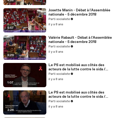
4:58
Josette Manin - Débat à l'Assemblée
nationale - 5 décembre 2018
Parti socialiste
il y a 8 ans
5:57
Valérie Rabault - Débat à l'Assemblée
nationale - 5 decembre 2018
Parti socialiste
il y a 8 ans
5:29
Le PS est mobilisé aux côtés des
acteurs de la lutte contre le sida /
Stéphane Troussel - 2/5
Parti socialiste
il y a 8 ans
1:07
Le PS est mobilisé aux côtés des
acteurs de la lutte contre le sida /
Didier Jayle, médecin, fondateur du
Parti socialiste
site vih.org - 1/5
il y a 8 ans
2:26