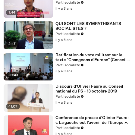
Nouvelle-Calédonie
Parti socialiste
il y a 8 ans
1:44
QUI SONT LES SYMPATHISANTS
SOCIALISTES ?
Parti socialiste
il y a 8 ans
2:47
Ratification du vote militant sur le
texte "Changeons d'Europe" (Conseil
national du 13/10/2018)
Parti socialiste
il y a 8 ans
39:43
Discours d'Olivier Faure au Conseil
national du PS - 13 octobre 2018
Parti socialiste
il y a 8 ans
41:07
Conférence de presse d'Olivier Faure :
« La gauche est l'avenir de l'Europe ».
Parti socialiste
il y a 8 ans