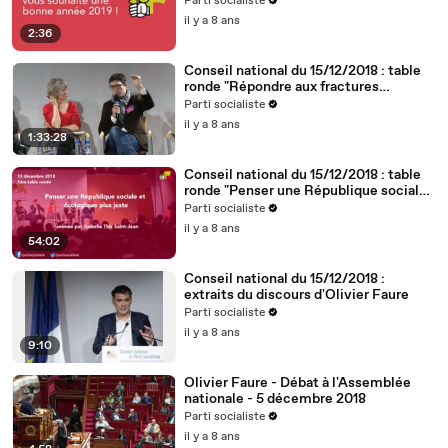
Parti socialiste
il y a 8 ans
2:36
Conseil national du 15/12/2018 : table
ronde "Répondre aux fractures
territoriales, républicaines et
Parti socialiste
démocratiques"
il y a 8 ans
1:33:28
Conseil national du 15/12/2018 : table
ronde "Penser une République sociale
et écologique plus juste"
Parti socialiste
il y a 8 ans
54:02
Conseil national du 15/12/2018 :
extraits du discours d'Olivier Faure
Parti socialiste
il y a 8 ans
9:10
Olivier Faure - Débat à l'Assemblée
nationale - 5 décembre 2018
Parti socialiste
il y a 8 ans