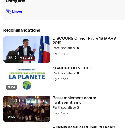
Catégorie
🗞
News
Recommandations
DISCOURS Olivier Faure 16 MARS
2019
Parti socialiste
il y a 7 ans
39:13
|
À suivre
MARCHE DU SIECLE
Parti socialiste
il y a 7 ans
3:24
Rassemblement contre
l'antisémitisme
Parti socialiste
il y a 7 ans
2:55
VERNISSAGE AU SIEGE DU PARTI