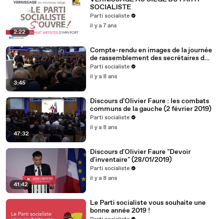
SOCIALISTE
Parti socialiste
il y a 7 ans
2:22
Compte-rendu en images de la journée
de rassemblement des secrétaires de
section (2.2.19)
Parti socialiste
il y a 8 ans
3:45
Discours d'Olivier Faure : les combats
communs de la gauche (2 février 2019)
Parti socialiste
il y a 8 ans
47:32
Discours d'Olivier Faure "Devoir
d'inventaire" (28/01/2019)
Parti socialiste
il y a 8 ans
41:42
Le Parti socialiste vous souhaite une
bonne année 2019 !