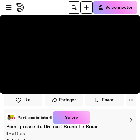
Passer au player
Passer au contenu principal
Se connecter
Like
Partager
Favori
Suivre
Parti socialiste
Point presse du 05 mai : Bruno Le Roux
il y a 18 ans