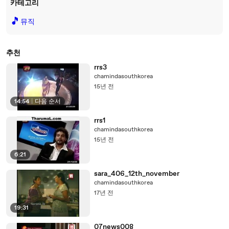
카테고리
🎵
뮤직
추천
rrs3
chamindasouthkorea
15년 전
14:54
|
다음 순서
rrs1
chamindasouthkorea
15년 전
6:21
sara_406_12th_november
chamindasouthkorea
17년 전
19:31
07news008