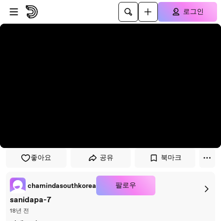
플레이어로 건너뛰기
본문으로 건너뛰기
로그인
좋아요
공유
북마크
팔로우
chamindasouthkorea
sanidapa-7
18년 전