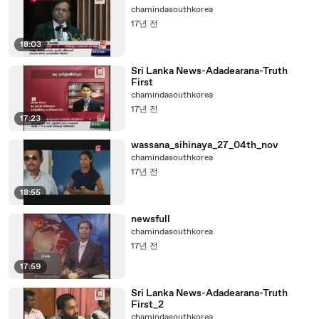
chamindasouthkorea
17년 전
18:03
Sri Lanka News-Adadearana-Truth
First
chamindasouthkorea
17년 전
17:23
wassana_sihinaya_27_04th_nov
chamindasouthkorea
17년 전
18:55
newsfull
chamindasouthkorea
17년 전
17:59
Sri Lanka News-Adadearana-Truth
First_2
chamindasouthkorea