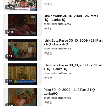
17년 전
17:24
Oba Kawuda 30_10_2009 - 26 Part 1
HQ - LankaHQ
chamindasouthkorea
17년 전
10:45
Ithin Eeta Passe 30_10_2009 - 281 Part
2 HQ - LankaHQ
chamindasouthkorea
17년 전
7:22
Ithin Eeta Passe 30_10_2009 - 281 Part
1 HQ - LankaHQ
chamindasouthkorea
17년 전
7:47
Paba 30_10_2009 - 448 Part 2 HQ -
LankaHQ
chamindasouthkorea
17년 전
9:06