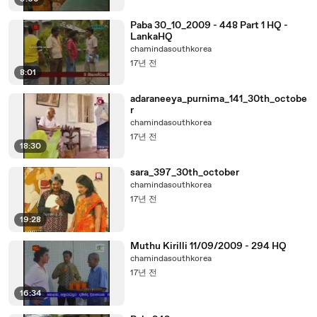
Paba 30_10_2009 - 448 Part 1 HQ -
LankaHQ
chamindasouthkorea
17년 전
8:01
adaraneeya_purnima_141_30th_octobe
r
chamindasouthkorea
17년 전
18:30
sara_397_30th_october
chamindasouthkorea
17년 전
19:28
Muthu Kirilli 11/09/2009 - 294 HQ
chamindasouthkorea
17년 전
16:34