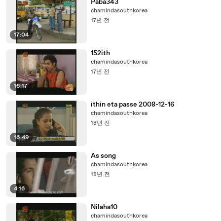
Paba343
chamindasouthkorea
17년 전
17:04
152ith
chamindasouthkorea
17년 전
16:17
ithin eta passe 2008-12-16
chamindasouthkorea
18년 전
16:49
As song
chamindasouthkorea
18년 전
4:16
Nilaha10
chamindasouthkorea