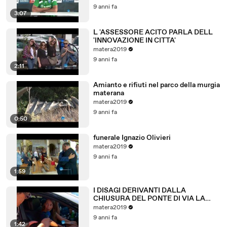
9 anni fa
3:07
L 'ASSESSORE ACITO PARLA DELL
'INNOVAZIONE IN CITTA'
matera2019
9 anni fa
2:11
Amianto e rifiuti nel parco della murgia
materana
matera2019
9 anni fa
0:50
funerale Ignazio Olivieri
matera2019
9 anni fa
1:59
I DISAGI DERIVANTI DALLA
CHIUSURA DEL PONTE DI VIA LA
MARTELLA A MATERA.
matera2019
9 anni fa
1:42