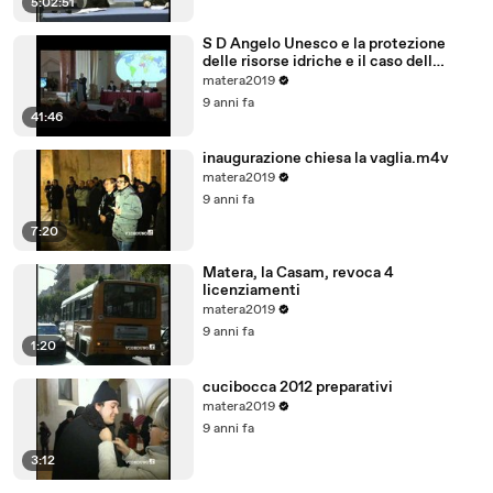
5:02:51
S D Angelo Unesco e la protezione
delle risorse idriche e il caso dell
acquifero Toledo in Brasile
matera2019
9 anni fa
41:46
inaugurazione chiesa la vaglia.m4v
matera2019
9 anni fa
7:20
Matera, la Casam, revoca 4
licenziamenti
matera2019
9 anni fa
1:20
cucibocca 2012 preparativi
matera2019
9 anni fa
3:12