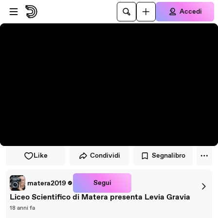
Vai al lettore
Passa al contenuto principale
Accedi
Like
Condividi
Segnalibro
Segui
matera2019
Liceo Scientifico di Matera presenta Levia Gravia
18 anni fa