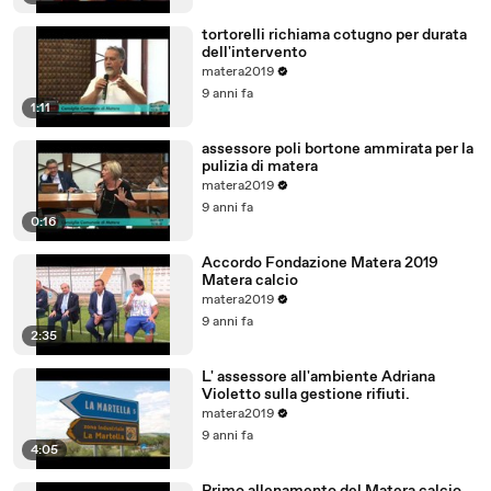
tortorelli richiama cotugno per durata
dell'intervento
matera2019
9 anni fa
1:11
assessore poli bortone ammirata per la
pulizia di matera
matera2019
9 anni fa
0:16
Accordo Fondazione Matera 2019
Matera calcio
matera2019
9 anni fa
2:35
L' assessore all'ambiente Adriana
Violetto sulla gestione rifiuti.
matera2019
9 anni fa
4:05