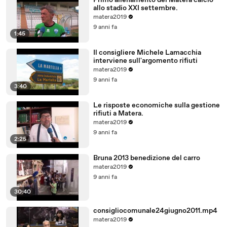
Primo allenamento del Matera calcio
allo stadio XXI settembre.
matera2019
9 anni fa
1:45
Il consigliere Michele Lamacchia
interviene sull'argomento rifiuti
matera2019
9 anni fa
3:40
Le risposte economiche sulla gestione
rifiuti a Matera.
matera2019
9 anni fa
2:25
Bruna 2013 benedizione del carro
matera2019
9 anni fa
30:40
consigliocomunale24giugno2011.mp4
matera2019