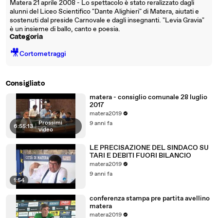
Matera 21 aprile 2008 - Lo spettacolo è stato reralizzato dagli
alunni del Liceo Scientifico "Dante Alighieri" di Matera, aiutati e
sostenuti dal preside Carnovale e dagli insegnanti. "Levia Gravia"
è un insieme di ballo, canto e poesia.
Categoria
🎥
Cortometraggi
Consigliato
matera - consiglio comunale 28 luglio
2017
matera2019
Prossimi
9 anni fa
6:55:13
|
video
LE PRECISAZIONE DEL SINDACO SU
TARI E DEBITI FUORI BILANCIO
matera2019
9 anni fa
1:54
conferenza stampa pre partita avellino
matera
matera2019