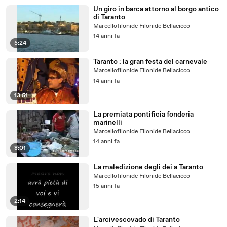
Un giro in barca attorno al borgo antico
di Taranto
Marcellofilonide Filonide Bellacicco
14 anni fa
5:24
Taranto : la gran festa del carnevale
Marcellofilonide Filonide Bellacicco
14 anni fa
13:51
La premiata pontificia fonderia
marinelli
Marcellofilonide Filonide Bellacicco
14 anni fa
8:01
La maledizione degli dei a Taranto
Marcellofilonide Filonide Bellacicco
15 anni fa
2:14
L'arcivescovado di Taranto