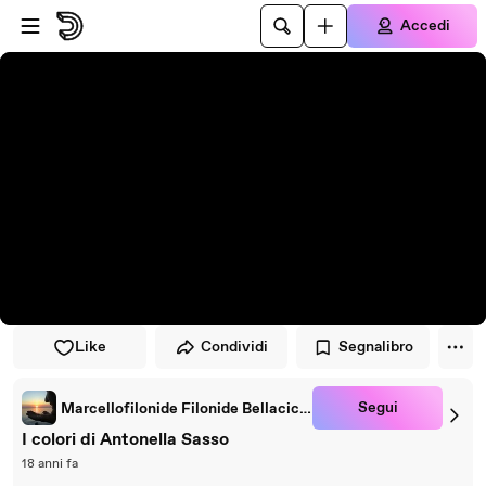
Vai al lettore
Passa al contenuto principale
Accedi
Like
Condividi
Segnalibro
Segui
Marcellofilonide Filonide Bellacicco
I colori di Antonella Sasso
18 anni fa