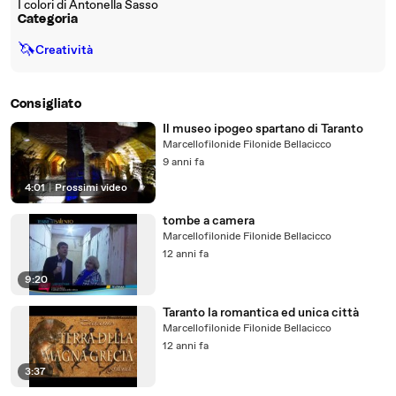
I colori di Antonella Sasso
Categoria
🦄
Creatività
Consigliato
Il museo ipogeo spartano di Taranto
Marcellofilonide Filonide Bellacicco
9 anni fa
4:01
|
Prossimi video
tombe a camera
Marcellofilonide Filonide Bellacicco
12 anni fa
9:20
Taranto la romantica ed unica città
Marcellofilonide Filonide Bellacicco
12 anni fa
3:37