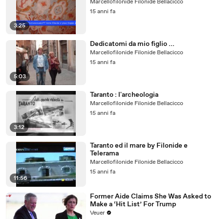
Marcellofilonide Filonide Bellacicco
15 anni fa
3:25
Dedicatomi da mio figlio ...
Marcellofilonide Filonide Bellacicco
15 anni fa
5:03
Taranto : l'archeologia
Marcellofilonide Filonide Bellacicco
15 anni fa
3:12
Taranto ed il mare by Filonide e
Telerama
Marcellofilonide Filonide Bellacicco
15 anni fa
11:56
Former Aide Claims She Was Asked to
Make a ‘Hit List’ For Trump
Veuer