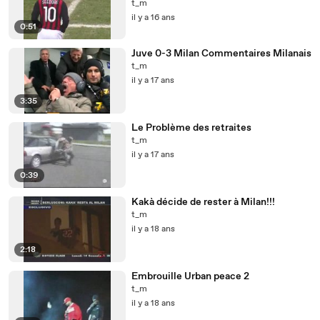
t_m
il y a 16 ans
0:51
Juve 0-3 Milan Commentaires Milanais
t_m
il y a 17 ans
3:35
Le Problème des retraites
t_m
il y a 17 ans
0:39
Kakà décide de rester à Milan!!!
t_m
il y a 18 ans
2:18
Embrouille Urban peace 2
t_m
il y a 18 ans