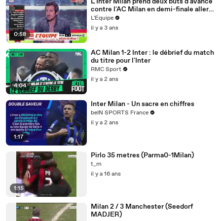
L'Inter Milan prend deux buts d'avance
contre l'AC Milan en demi-finale aller -
Foot - C1
L'Équipe
il y a 3 ans
0:58
AC Milan 1-2 Inter : le débrief du match
du titre pour l'Inter
RMC Sport
il y a 2 ans
4:04
Inter Milan - Un sacre en chiffres
beIN SPORTS France
il y a 2 ans
1:17
Pirlo 35 metres (Parma0-1Milan)
t_m
il y a 16 ans
1:15
Milan 2 / 3 Manchester (Seedorf
MADJER)