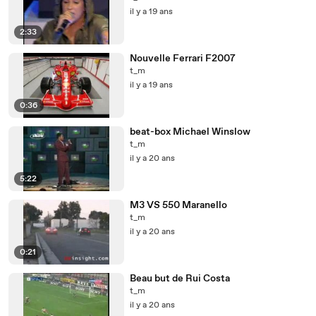
il y a 19 ans
2:33
Nouvelle Ferrari F2007
t_m
il y a 19 ans
0:36
beat-box Michael Winslow
t_m
il y a 20 ans
5:22
M3 VS 550 Maranello
t_m
il y a 20 ans
0:21
Beau but de Rui Costa
t_m
il y a 20 ans