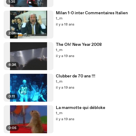
1:35
Milan 1-0 inter Commentaires Italien
t_m
il y a 18 ans
2:01
The Oh! New Year 2008
t_m
il y a 19 ans
6:36
Clubber de 70 ans !!!
t_m
il y a 19 ans
0:11
La marmotte qui débloke
t_m
il y a 19 ans
0:05