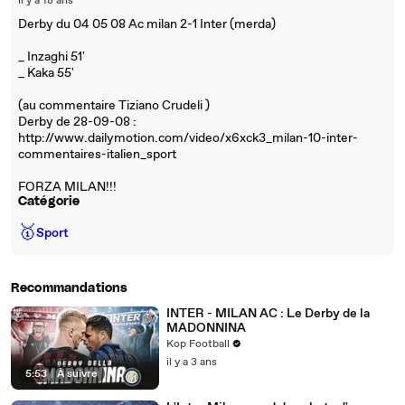
il y a 18 ans
Derby du 04 05 08 Ac milan 2-1 Inter (merda)
_ Inzaghi 51'
_ Kaka 55'
(au commentaire Tiziano Crudeli )
Derby de 28-09-08 :
http://www.dailymotion.com/video/x6xck3_milan-10-inter-
commentaires-italien_sport
FORZA MILAN!!!
Catégorie
🥇
Sport
Recommandations
INTER - MILAN AC : Le Derby de la
MADONNINA
Kop Football
il y a 3 ans
5:53
|
À suivre