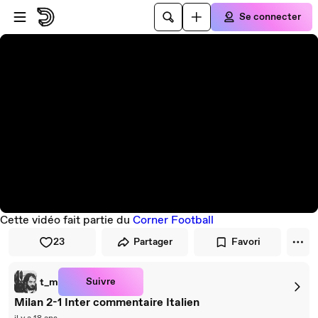
Passer au player
Passer au contenu principal
Se connecter
Cette vidéo fait partie du
Corner Football
23
Partager
Favori
Suivre
t_m
Milan 2-1 Inter commentaire Italien