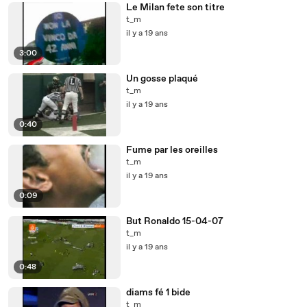
Le Milan fete son titre
t_m
il y a 19 ans
3:00
Un gosse plaqué
t_m
il y a 19 ans
0:40
Fume par les oreilles
t_m
il y a 19 ans
0:09
But Ronaldo 15-04-07
t_m
il y a 19 ans
0:48
diams fé 1 bide
t_m