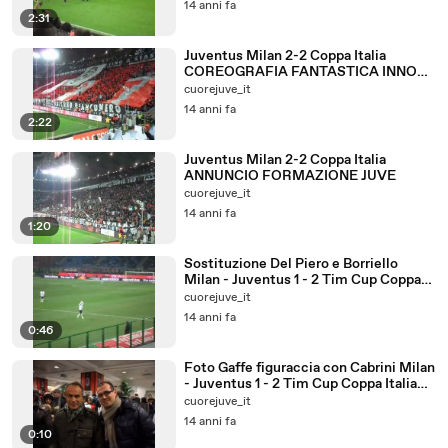
14 anni fa
2:31
Juventus Milan 2-2 Coppa Italia
COREOGRAFIA FANTASTICA INNO
JUVE
cuorejuve_it
14 anni fa
2:22
Juventus Milan 2-2 Coppa Italia
ANNUNCIO FORMAZIONE JUVE
cuorejuve_it
14 anni fa
1:20
Sostituzione Del Piero e Borriello
Milan - Juventus 1 - 2 Tim Cup Coppa
Italia 11/12
cuorejuve_it
14 anni fa
0:46
Foto Gaffe figuraccia con Cabrini Milan
- Juventus 1 - 2 Tim Cup Coppa Italia
11/12
cuorejuve_it
14 anni fa
0:10