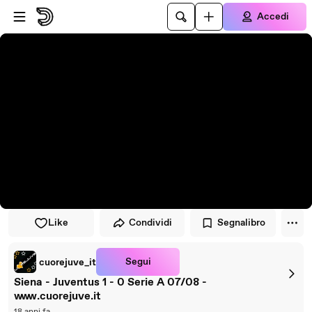
Vai al lettore
Passa al contenuto principale
Accedi
Like
Condividi
Segnalibro
Segui
cuorejuve_it
Siena - Juventus 1 - 0 Serie A 07/08 -
www.cuorejuve.it