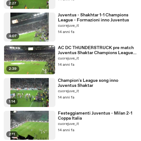
2:27
Juventus - Shakhtar 1-1 Champions
League - Formazioni inno Juventus
cuorejuve_it
14 anni fa
4:07
AC DC THUNDERSTRUCK pre match
Juventus Shaktar Champions League
2012/2013
cuorejuve_it
14 anni fa
2:39
Champion's League song inno
Juventus Shaktar
cuorejuve_it
14 anni fa
1:14
Festeggiamenti Juventus - Milan 2-1
Coppa Italia
cuorejuve_it
14 anni fa
2:11