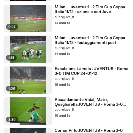
Milan - Juventus 1 - 2 Tim Cup Coppa
Italia 11/12 - azione e cori Juve
cuorejuve_it
14 anni fa
0:27
Milan - Juventus 1 - 2 Tim Cup Coppa
Italia 11/12 - festeggiamenti post
partita e rissa Chiellini
cuorejuve_it
14 anni fa
1:18
Espulsione Lamela JUVENTUS - Roma
3-0 TIM CUP 24-01-12
cuorejuve_it
15 anni fa
1:05
Riscaldamento Vidal, Matri,
Quagliarella JUVENTUS - Roma 3-0
TIM CUP 24-01-12
cuorejuve_it
15 anni fa
2:26
Corner Pirlo JUVENTUS - Roma 3-0