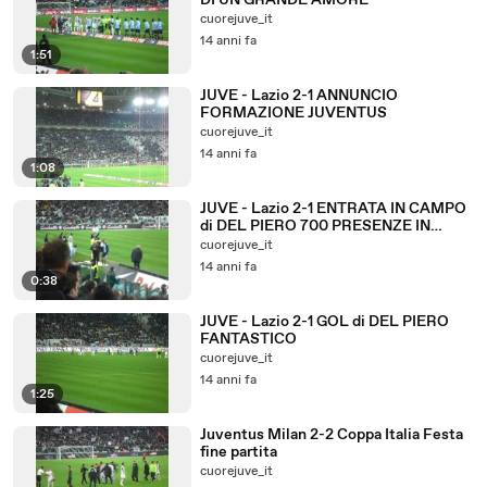
DI UN GRANDE AMORE
cuorejuve_it
14 anni fa
1:51
JUVE - Lazio 2-1 ANNUNCIO
FORMAZIONE JUVENTUS
cuorejuve_it
14 anni fa
1:08
JUVE - Lazio 2-1 ENTRATA IN CAMPO
di DEL PIERO 700 PRESENZE IN
BIANCONERO
cuorejuve_it
14 anni fa
0:38
JUVE - Lazio 2-1 GOL di DEL PIERO
FANTASTICO
cuorejuve_it
14 anni fa
1:25
Juventus Milan 2-2 Coppa Italia Festa
fine partita
cuorejuve_it