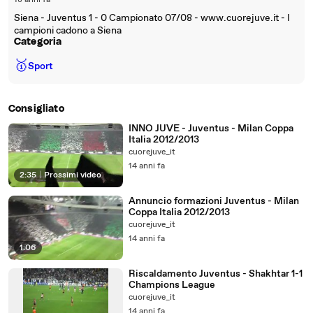
18 anni fa
Siena - Juventus 1 - 0 Campionato 07/08 - www.cuorejuve.it - I
campioni cadono a Siena
Categoria
🥇
Sport
Consigliato
INNO JUVE - Juventus - Milan Coppa
Italia 2012/2013
cuorejuve_it
14 anni fa
2:35
|
Prossimi video
Annuncio formazioni Juventus - Milan
Coppa Italia 2012/2013
cuorejuve_it
14 anni fa
1:06
Riscaldamento Juventus - Shakhtar 1-1
Champions League
cuorejuve_it
14 anni fa