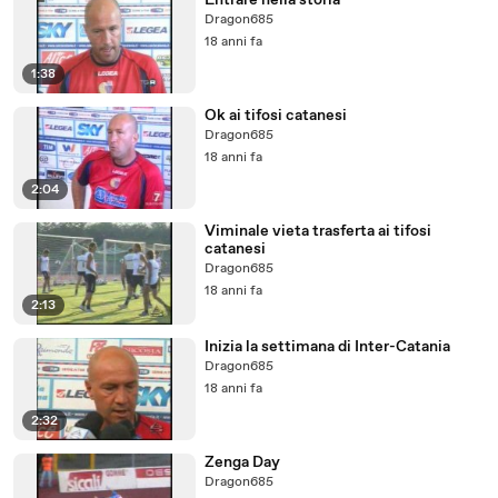
Entrare nella storia
Dragon685
18 anni fa
1:38
Ok ai tifosi catanesi
Dragon685
18 anni fa
2:04
Viminale vieta trasferta ai tifosi
catanesi
Dragon685
18 anni fa
2:13
Inizia la settimana di Inter-Catania
Dragon685
18 anni fa
2:32
Zenga Day
Dragon685