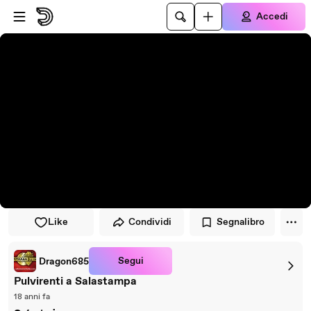
Vai al lettore
Passa al contenuto principale
Accedi
Like
Condividi
Segnalibro
Segui
Dragon685
Pulvirenti a Salastampa
18 anni fa