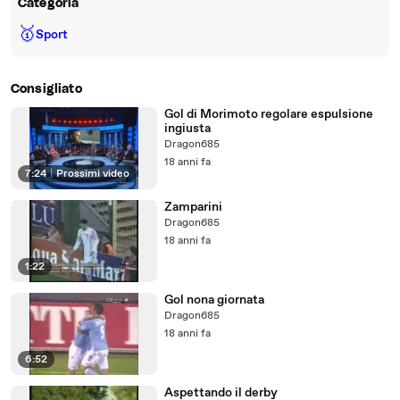
Categoria
🥇
Sport
Consigliato
Gol di Morimoto regolare espulsione
ingiusta
Dragon685
18 anni fa
7:24
|
Prossimi video
Zamparini
Dragon685
18 anni fa
1:22
Gol nona giornata
Dragon685
18 anni fa
6:52
Aspettando il derby