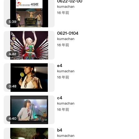
0622-02-00
kumachan
16 年前
5:39
0621-0104
kumachan
16 年前
4:42
e4
kumachan
16 年前
0:48
c4
kumachan
16 年前
4:40
b4
kumachan