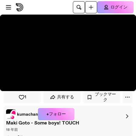
プレイヤーにスキップ
メインコンテンツにスキップ
ログイン
ブックマー
1
共有する
ク
+フォロー
kumachan
Maki Goto - Some boys! TOUCH
18 年前