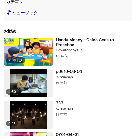
カテゴリ
🎵
ミュージック
お勧め
Handy Manny - Chico Goes to
Preschool!
Edwardpepys87
10 年前
2:33
|
次
p0610-03-04
kumachan
11 年前
4:30
333
kumachan
11 年前
4:41
0701-04-01