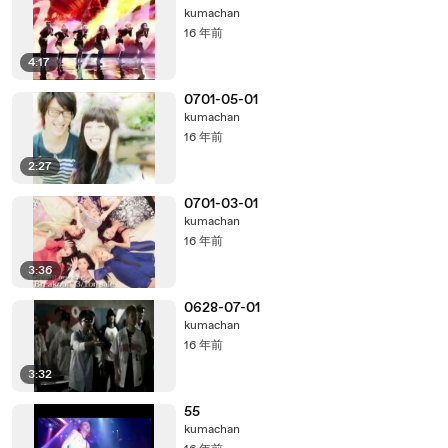
kumachan
16 年前
4:17
0701-05-01
kumachan
16 年前
2:27
0701-03-01
kumachan
16 年前
3:36
0628-07-01
kumachan
16 年前
3:32
55
kumachan