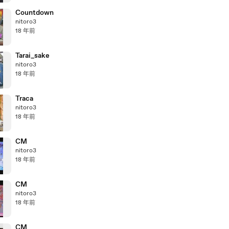
Countdown
nitoro3
18 年前
Tarai_sake
nitoro3
18 年前
Traca
nitoro3
18 年前
CM
nitoro3
18 年前
CM
nitoro3
18 年前
CM