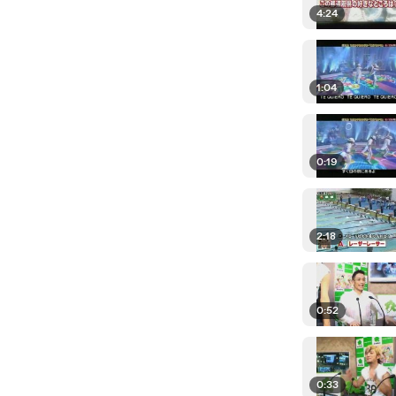
4:24
1:04
0:19
2:18
0:52
0:33