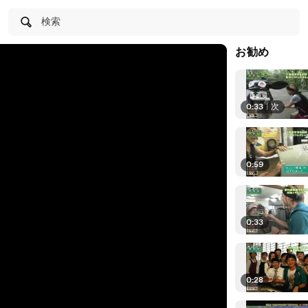
検索
お勧め
0:33
|
次
0:59
0:33
0:28