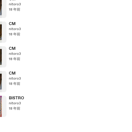
nitoro3
18 年前
CM
nitoro3
18 年前
CM
nitoro3
18 年前
CM
nitoro3
18 年前
BISTRO
nitoro3
18 年前