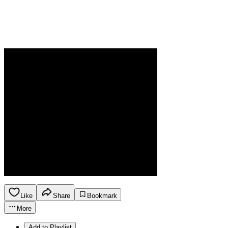
Like
Share
Bookmark
More
Add to Playlist