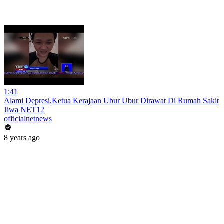
1:41
Alami Depresi,Ketua Kerajaan Ubur Ubur Dirawat Di Rumah Sakit
Jiwa NET12
officialnetnews
8 years ago