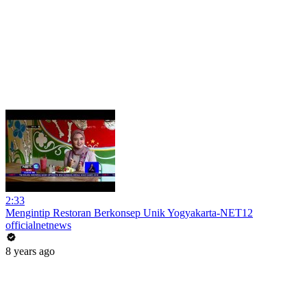
2:33
Mengintip Restoran Berkonsep Unik Yogyakarta-NET12
officialnetnews
8 years ago