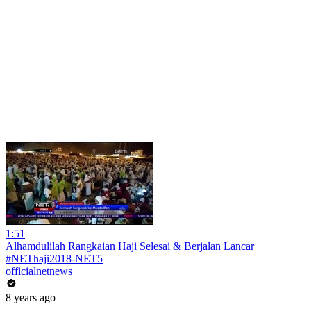
1:51
Alhamdulilah Rangkaian Haji Selesai & Berjalan Lancar
#NEThaji2018-NET5
officialnetnews
8 years ago