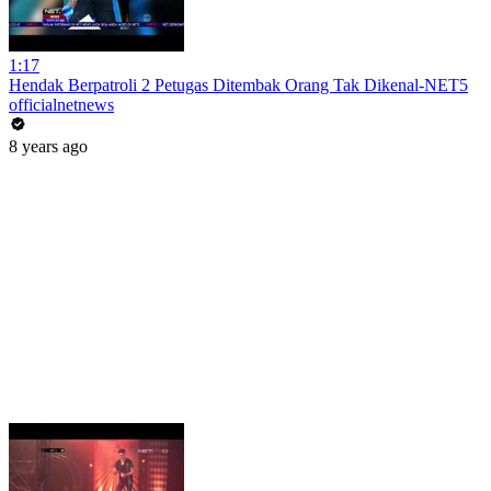
1:17
Hendak Berpatroli 2 Petugas Ditembak Orang Tak Dikenal-NET5
officialnetnews
8 years ago