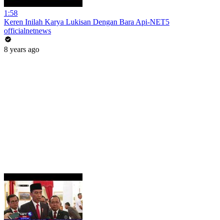
1:58
Keren Inilah Karya Lukisan Dengan Bara Api-NET5
officialnetnews
8 years ago