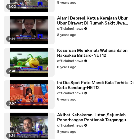
8 years ago
1:00
Alami Depresi,Ketua Kerajaan Ubur
Ubur Dirawat Di Rumah Sakit Jiwa
NET12
officialnetnews
8 years ago
1:41
Keseruan Menikmati Wahana Balon
Raksaksa Bintaro-NET12
officialnetnews
8 years ago
2:40
Ini Dia Spot Foto Mandi Bola Terhits Di
Kota Bandung-NET12
officialnetnews
8 years ago
3:57
Akibat Kebakaran Hutan,Sejumlah
Penerbangan Pontianak Terganggu-
NET12
officialnetnews
8 years ago
1:21