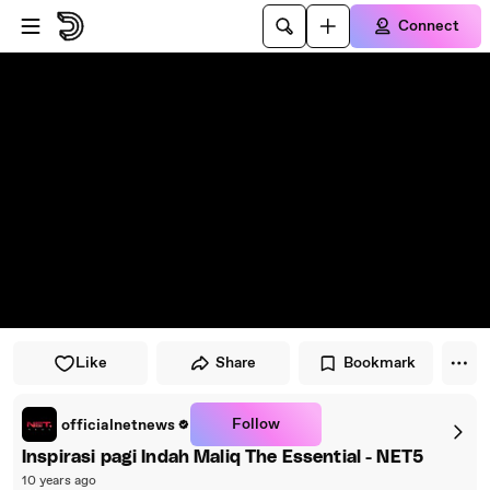
Skip to player
Skip to main content
Connect
Like
Share
Bookmark
Follow
officialnetnews
Inspirasi pagi Indah Maliq The Essential - NET5
10 years ago