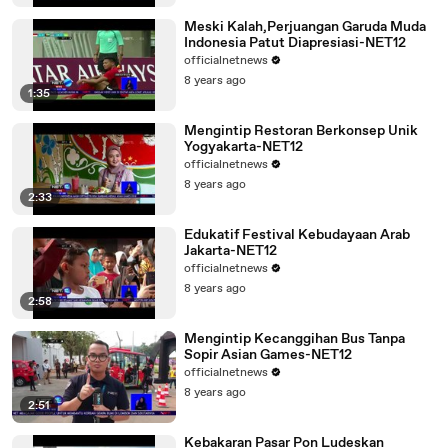
Meski Kalah,Perjuangan Garuda Muda
Indonesia Patut Diapresiasi-NET12
officialnetnews
8 years ago
1:35
Mengintip Restoran Berkonsep Unik
Yogyakarta-NET12
officialnetnews
8 years ago
2:33
Edukatif Festival Kebudayaan Arab
Jakarta-NET12
officialnetnews
8 years ago
2:58
Mengintip Kecanggihan Bus Tanpa
Sopir Asian Games-NET12
officialnetnews
8 years ago
2:51
Kebakaran Pasar Pon Ludeskan