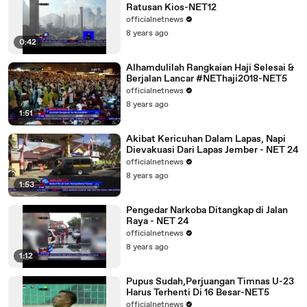
Ratusan Kios-NET12
officialnetnews
8 years ago
0:42
Alhamdulilah Rangkaian Haji Selesai &
Berjalan Lancar #NEThaji2018-NET5
officialnetnews
8 years ago
1:51
Akibat Kericuhan Dalam Lapas, Napi
Dievakuasi Dari Lapas Jember - NET 24
officialnetnews
8 years ago
1:53
Pengedar Narkoba Ditangkap di Jalan
Raya - NET 24
officialnetnews
8 years ago
1:12
Pupus Sudah,Perjuangan Timnas U-23
Harus Terhenti Di 16 Besar-NET5
officialnetnews