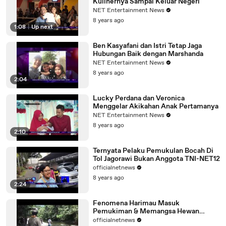
Kulinernya Sampai Keluar Negeri
NET Entertainment News
8 years ago
1:08
|
Up next
Ben Kasyafani dan Istri Tetap Jaga
Hubungan Baik dengan Marshanda
NET Entertainment News
8 years ago
2:04
Lucky Perdana dan Veronica
Menggelar Akikahan Anak Pertamanya
NET Entertainment News
8 years ago
2:10
Ternyata Pelaku Pemukulan Bocah Di
Tol Jagorawi Bukan Anggota TNI-NET12
officialnetnews
8 years ago
2:24
Fenomena Harimau Masuk
Pemukiman & Memangsa Hewan
Ternak-NET12
officialnetnews