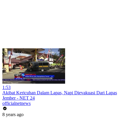
1:53
Akibat Kericuhan Dalam Lapas, Napi Dievakuasi Dari Lapas
Jember - NET 24
officialnetnews
8 years ago