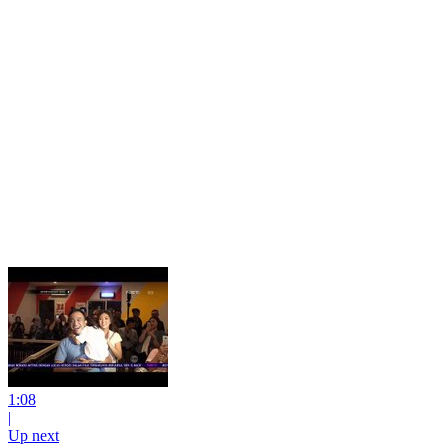
1:08
|
Up next