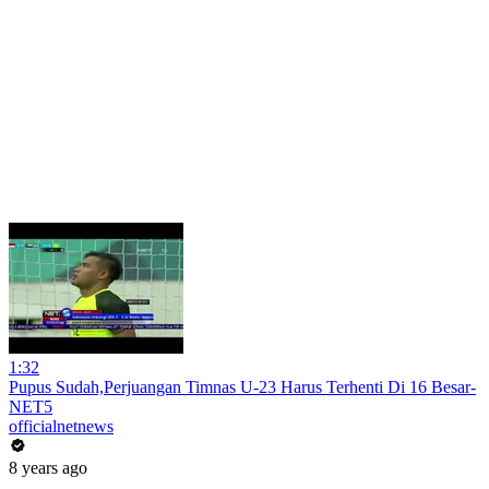
1:32
Pupus Sudah,Perjuangan Timnas U-23 Harus Terhenti Di 16 Besar-
NET5
officialnetnews
8 years ago