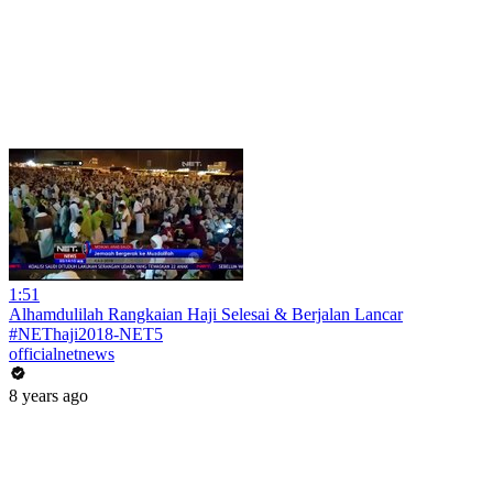
1:51
Alhamdulilah Rangkaian Haji Selesai & Berjalan Lancar
#NEThaji2018-NET5
officialnetnews
8 years ago