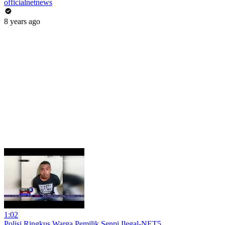
officialnetnews
8 years ago
1:02
Polisi Ringkus Warga Pemilik Senpi Ilegal-NET5