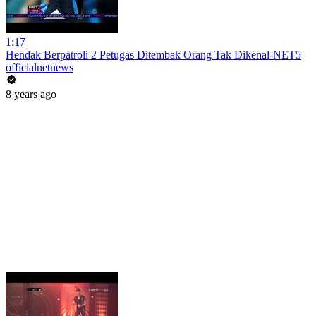
1:17
Hendak Berpatroli 2 Petugas Ditembak Orang Tak Dikenal-NET5
officialnetnews
8 years ago