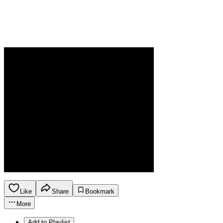
Like
Share
Bookmark
More
Add to Playlist