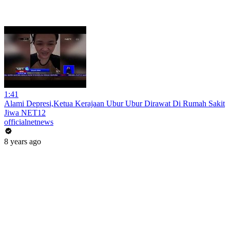
1:41
Alami Depresi,Ketua Kerajaan Ubur Ubur Dirawat Di Rumah Sakit
Jiwa NET12
officialnetnews
8 years ago