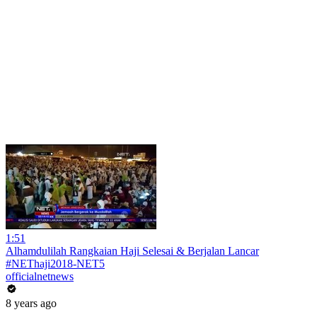
1:51
Alhamdulilah Rangkaian Haji Selesai & Berjalan Lancar
#NEThaji2018-NET5
officialnetnews
8 years ago