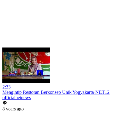
2:33
Mengintip Restoran Berkonsep Unik Yogyakarta-NET12
officialnetnews
8 years ago