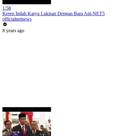
1:58
Keren Inilah Karya Lukisan Dengan Bara Api-NET5
officialnetnews
8 years ago