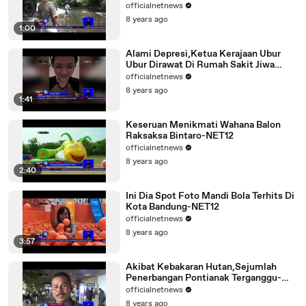
Ternak-NET12
officialnetnews
8 years ago
1:00
Alami Depresi,Ketua Kerajaan Ubur
Ubur Dirawat Di Rumah Sakit Jiwa
NET12
officialnetnews
8 years ago
1:41
Keseruan Menikmati Wahana Balon
Raksaksa Bintaro-NET12
officialnetnews
8 years ago
2:40
Ini Dia Spot Foto Mandi Bola Terhits Di
Kota Bandung-NET12
officialnetnews
8 years ago
3:57
Akibat Kebakaran Hutan,Sejumlah
Penerbangan Pontianak Terganggu-
NET12
officialnetnews
8 years ago