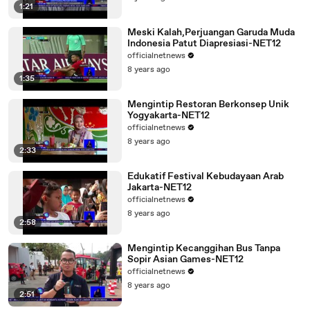
1:21
Meski Kalah,Perjuangan Garuda Muda
Indonesia Patut Diapresiasi-NET12
officialnetnews
8 years ago
1:35
Mengintip Restoran Berkonsep Unik
Yogyakarta-NET12
officialnetnews
8 years ago
2:33
Edukatif Festival Kebudayaan Arab
Jakarta-NET12
officialnetnews
8 years ago
2:58
Mengintip Kecanggihan Bus Tanpa
Sopir Asian Games-NET12
officialnetnews
8 years ago
2:51