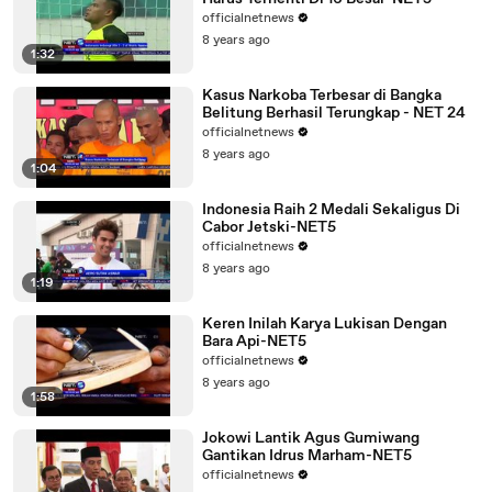
officialnetnews
8 years ago
1:32
Kasus Narkoba Terbesar di Bangka
Belitung Berhasil Terungkap - NET 24
officialnetnews
8 years ago
1:04
Indonesia Raih 2 Medali Sekaligus Di
Cabor Jetski-NET5
officialnetnews
8 years ago
1:19
Keren Inilah Karya Lukisan Dengan
Bara Api-NET5
officialnetnews
8 years ago
1:58
Jokowi Lantik Agus Gumiwang
Gantikan Idrus Marham-NET5
officialnetnews