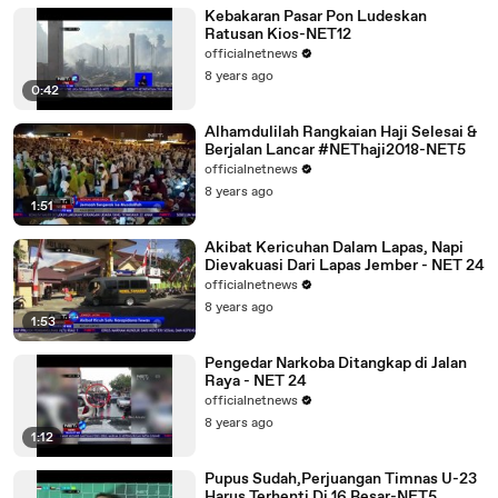
Kebakaran Pasar Pon Ludeskan
Ratusan Kios-NET12
officialnetnews
8 years ago
0:42
Alhamdulilah Rangkaian Haji Selesai &
Berjalan Lancar #NEThaji2018-NET5
officialnetnews
8 years ago
1:51
Akibat Kericuhan Dalam Lapas, Napi
Dievakuasi Dari Lapas Jember - NET 24
officialnetnews
8 years ago
1:53
Pengedar Narkoba Ditangkap di Jalan
Raya - NET 24
officialnetnews
8 years ago
1:12
Pupus Sudah,Perjuangan Timnas U-23
Harus Terhenti Di 16 Besar-NET5