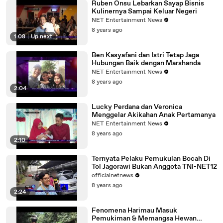
Ruben Onsu Lebarkan Sayap Bisnis
Kulinernya Sampai Keluar Negeri
NET Entertainment News
8 years ago
1:08
|
Up next
Ben Kasyafani dan Istri Tetap Jaga
Hubungan Baik dengan Marshanda
NET Entertainment News
8 years ago
2:04
Lucky Perdana dan Veronica
Menggelar Akikahan Anak Pertamanya
NET Entertainment News
8 years ago
2:10
Ternyata Pelaku Pemukulan Bocah Di
Tol Jagorawi Bukan Anggota TNI-NET12
officialnetnews
8 years ago
2:24
Fenomena Harimau Masuk
Pemukiman & Memangsa Hewan