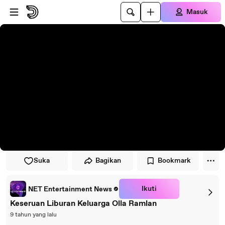
Lewati ke pemutar
Lewatkan ke konten utama
Masuk
Suka
Bagikan
Bookmark
Ikuti
NET Entertainment News
Keseruan Liburan Keluarga Olla Ramlan
9 tahun yang lalu