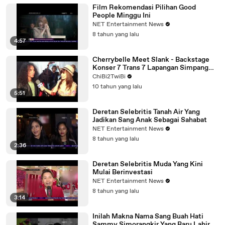
Film Rekomendasi Pilihan Good
People Minggu Ini
NET Entertainment News
8 tahun yang lalu
4:57
Cherrybelle Meet Slank - Backstage
Konser 7 Trans 7 Lapangan Simpang
Lima Semarang
ChiBi2TwiBi
10 tahun yang lalu
5:51
Deretan Selebritis Tanah Air Yang
Jadikan Sang Anak Sebagai Sahabat
NET Entertainment News
8 tahun yang lalu
2:36
Deretan Selebritis Muda Yang Kini
Mulai Berinvestasi
NET Entertainment News
8 tahun yang lalu
3:14
Inilah Makna Nama Sang Buah Hati
Sammy Simorangkir Yang Baru Lahir