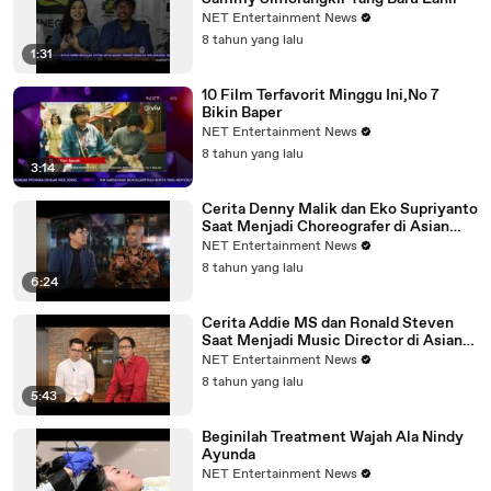
NET Entertainment News
8 tahun yang lalu
1:31
10 Film Terfavorit Minggu Ini,No 7
Bikin Baper
NET Entertainment News
8 tahun yang lalu
3:14
Cerita Denny Malik dan Eko Supriyanto
Saat Menjadi Choreografer di Asian
Games 2018
NET Entertainment News
8 tahun yang lalu
6:24
Cerita Addie MS dan Ronald Steven
Saat Menjadi Music Director di Asian
Games 2018
NET Entertainment News
8 tahun yang lalu
5:43
Beginilah Treatment Wajah Ala Nindy
Ayunda
NET Entertainment News