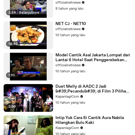
officialnetnews
8 tahun yang lalu
2:24
|
Selanjutnya
NET CJ - NET10
officialnetnews
10 tahun yang lalu
16:49
Model Cantik Asal Jakarta Lompat dari
Lantai 6 Hotel Saat Penggerebekan
Narkoba - NET5
officialnetnews
10 tahun yang lalu
1:10
Duet Melly di AADC 2 Jadi
&#39;Pecandu&#39; di Film 3 Pilihan
Hidup
KapanlagiCom
10 tahun yang lalu
2:36
Intip Yuk Cara Si Cantik Aura Nabila
Hilangkan Bulu Kaki
KapanlagiCom
10 tahun yang lalu