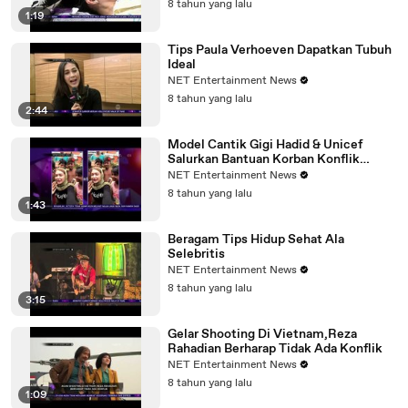
8 tahun yang lalu
1:19
Tips Paula Verhoeven Dapatkan Tubuh
Ideal
NET Entertainment News
8 tahun yang lalu
2:44
Model Cantik Gigi Hadid & Unicef
Salurkan Bantuan Korban Konflik
Rohingya
NET Entertainment News
8 tahun yang lalu
1:43
Beragam Tips Hidup Sehat Ala
Selebritis
NET Entertainment News
8 tahun yang lalu
3:15
Gelar Shooting Di Vietnam,Reza
Rahadian Berharap Tidak Ada Konflik
NET Entertainment News
8 tahun yang lalu
1:09