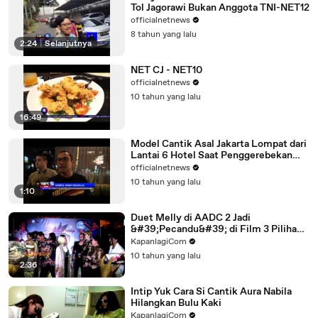
Tol Jagorawi Bukan Anggota TNI-NET12
officialnetnews
8 tahun yang lalu
2:24
|
Selanjutnya
NET CJ - NET10
officialnetnews
10 tahun yang lalu
16:49
Model Cantik Asal Jakarta Lompat dari
Lantai 6 Hotel Saat Penggerebekan
Narkoba - NET5
officialnetnews
10 tahun yang lalu
1:10
Duet Melly di AADC 2 Jadi
&#39;Pecandu&#39; di Film 3 Pilihan
Hidup
KapanlagiCom
10 tahun yang lalu
2:36
Intip Yuk Cara Si Cantik Aura Nabila
Hilangkan Bulu Kaki
KapanlagiCom