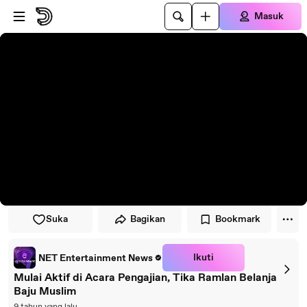
Lewati ke pemutar
Lewatkan ke konten utama
Masuk
Suka
Bagikan
Bookmark
Ikuti
NET Entertainment News
Mulai Aktif di Acara Pengajian, Tika Ramlan Belanja
Baju Muslim