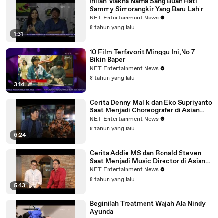
Inilah Makna Nama Sang Buah Hati
Sammy Simorangkir Yang Baru Lahir
NET Entertainment News
8 tahun yang lalu
1:31
10 Film Terfavorit Minggu Ini,No 7
Bikin Baper
NET Entertainment News
8 tahun yang lalu
3:14
Cerita Denny Malik dan Eko Supriyanto
Saat Menjadi Choreografer di Asian
Games 2018
NET Entertainment News
8 tahun yang lalu
6:24
Cerita Addie MS dan Ronald Steven
Saat Menjadi Music Director di Asian
Games 2018
NET Entertainment News
8 tahun yang lalu
5:43
Beginilah Treatment Wajah Ala Nindy
Ayunda