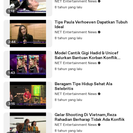
NET Entertainment News
8 tahun yang lalu
1:19
Tips Paula Verhoeven Dapatkan Tubuh
Ideal
NET Entertainment News
8 tahun yang lalu
2:44
Model Cantik Gigi Hadid & Unicef
Salurkan Bantuan Korban Konflik
Rohingya
NET Entertainment News
8 tahun yang lalu
1:43
Beragam Tips Hidup Sehat Ala
Selebritis
NET Entertainment News
8 tahun yang lalu
3:15
Gelar Shooting Di Vietnam,Reza
Rahadian Berharap Tidak Ada Konflik
NET Entertainment News
8 tahun yang lalu