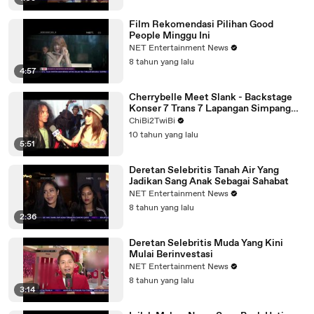
Film Rekomendasi Pilihan Good
People Minggu Ini
NET Entertainment News
8 tahun yang lalu
4:57
Cherrybelle Meet Slank - Backstage
Konser 7 Trans 7 Lapangan Simpang
Lima Semarang
ChiBi2TwiBi
10 tahun yang lalu
5:51
Deretan Selebritis Tanah Air Yang
Jadikan Sang Anak Sebagai Sahabat
NET Entertainment News
8 tahun yang lalu
2:36
Deretan Selebritis Muda Yang Kini
Mulai Berinvestasi
NET Entertainment News
8 tahun yang lalu
3:14