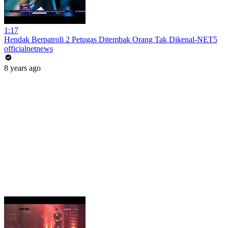
1:17
Hendak Berpatroli 2 Petugas Ditembak Orang Tak Dikenal-NET5
officialnetnews
8 years ago