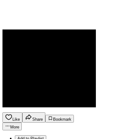
Like
Share
Bookmark
More
Add to Playlist