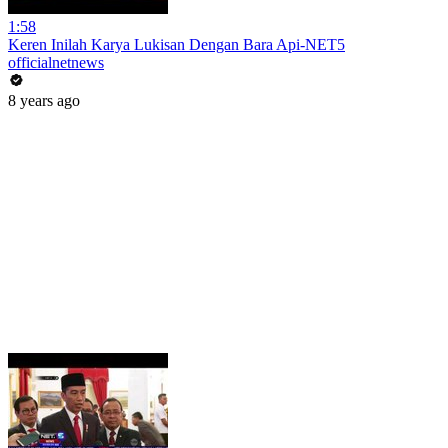
1:58
Keren Inilah Karya Lukisan Dengan Bara Api-NET5
officialnetnews
8 years ago