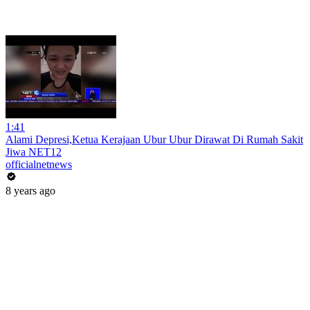
1:41
Alami Depresi,Ketua Kerajaan Ubur Ubur Dirawat Di Rumah Sakit
Jiwa NET12
officialnetnews
8 years ago