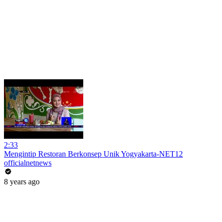
2:33
Mengintip Restoran Berkonsep Unik Yogyakarta-NET12
officialnetnews
8 years ago