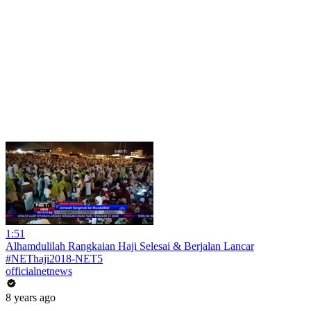
1:51
Alhamdulilah Rangkaian Haji Selesai & Berjalan Lancar
#NEThaji2018-NET5
officialnetnews
8 years ago